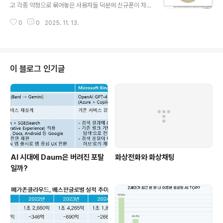
서비스, V Cast 등의 서비스로 많은 사용자층을 확보하고
고 각종 약정으로 묶어놓은 사용자들 덕분에 신규폰이 자
있다. 모바일 ESPN이 시장진입시에 AT&T에 밀리고 있
리잡을 구석이 보이지가 않는다. Nokia를 비롯한 모든 단
던 서비스 사업자 Verizon과 다양한 컨텐츠가 필요했던
0
0
2025. 11. 13.
말 벤더들은 내년도 목표치를 하향 조절하기에 바쁘고 신
단말사업자 블랙베리와의 3박자가 적덜하게 맞아 떨어진
규폰이 나오지 않으면 자연스레 Data 매출의 활성화를 기
것도 성공의..
대하기가 어려워진다. 이러한 위기를 극복할 하나의 전략
이 바로 'Second Phone' 시장을 형성하는 것이다. 여기
에서 말하는 Second Phone이란 무선 인터넷이 가능한
이 블로그 인기글
모든 단말을 말하는 것이다. '1인 1Device'라는 공식 아래
핸드폰 시장 자체는 zero sum 시장으로 구분하는게 일반
적이었다. 이러한 공식이 미국에서 먼저 깨져버렸고, 그 뒤
에는 'iPhone Impact'가 숨어있다. iPhone이 훌륭한
가..
AI 시대에 Daum은 버려진 포탈
화상전화와 화상채팅
일까?