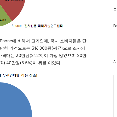
글
공
페
F
이
스
북
re Phone에 비해서 고가인데, 국내 소비자들은 단
트
위
한 가격으로는 316,000원(평균)으로 조사되
터
플
격대는 30만원(21.2%)이 가장 많았으며 20만
러
Ar
2.1%)·40만원(8.5%)이 뒤를 이었다.
그
인
Ca