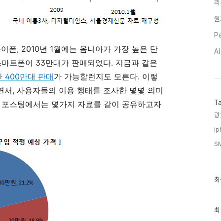
리
원
Pa
이폰, 2010년 1월에는 옴니아가 가장 높은 단
A
스마트폰이 33만대가 판매되었다. 지금과 같은
 400만대 판매
가 가능할런지도 모른다. 이렇
면서, 사용자들의 이용 행태를 조사한 몇몇 의미
T
늘 포스팅에서는 몇가지 자료를 같이 공유하고자
광
ip
S
최
최
근
글
과
인
최
기