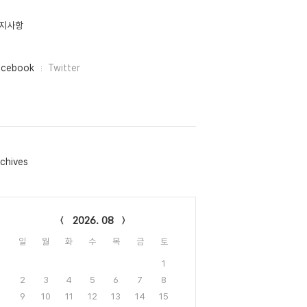
지사항
acebook
Twitter
chives
lendar
2026. 08
일
월
화
수
목
금
토
1
2
3
4
5
6
7
8
9
10
11
12
13
14
15