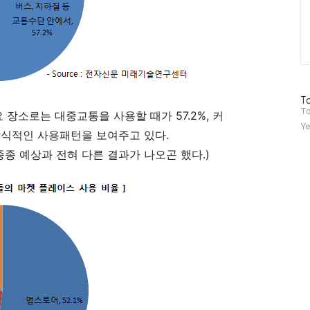
방
To
문
To
장소로는 대중교통을 사용할 때가 57.2%, 커
자
Ye
수
 상식적인 사용패턴을 보여주고 있다.
는 종종 예상과 전혀 다른 결과가 나오곤 했다.)