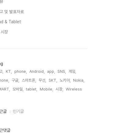
뷰
고 및 발표자료
d & Tablet
I 시장
ag
고,
KT,
phone,
Android,
app,
SNS,
게임,
hone,
구글,
스마트폰,
무선,
SKT,
노키아,
Nokia,
MART,
모바일,
tablet,
Mobile,
시장,
Wireless,
근글
인기글
근댓글