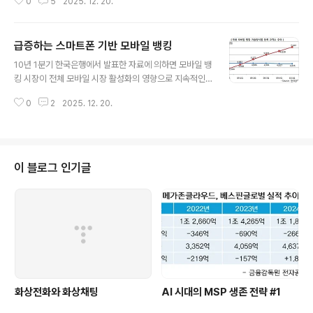
0
5
2025. 12. 20.
WAC에서 KT와 SKT가 단순한 참여가 아니라 주도적인
역할를 한 것으로 알려지고, 이러한 배경에 대한 다양한 전
망과 예측이 나오게 된다.그리고 한달 후, 방통위를 중심으
급증하는 스마트폰 기반 모바일 뱅킹
로 한 국내 이통사 CEO 간담회를 통해 국내에서 통합 앱스
글 내용
토어를 구축하기로 합의한다. 앱스토어의 방향성은 매우
10년 1분기 한국은행에서 발표한 자료에 의하면 모바일 뱅
명확한다. 국내 통합 앱스토어에서 Web Platform을 중
킹 시장이 전체 모바일 시장 활성화의 영향으로 지속적인
심으로 개발하면서 필요한 기술적인 노하우를 경험하면서
성장세를 유지하고 있음을 알 수 있다. 이번 분기 인터넷 뱅
표준을 빠르게 만들어내고, 이를 WAC에 적용하여 세계 표
0
2
2025. 12. 20.
킹 중 모바일 뱅킹의 비중은 이용건수 기준 7.0%, 이용금
준을 리드하겠다는 방통위와 국내 이통사들의 의지인 것이
액 기준 1.1%를 기록하였다. 기술방식별 등록 고객수를 보
다. 문장만으로 놓고 ..
면 09년 2분기 이후 VM 방식을 사용하는 고객이 대부분
을 보이고 있으며, IC칩 방식은 소폭 하락세를 유지하고 있
다. 이번 분기 전체 모바일 뱅킹 사용 고객수는 1,185만명
이 블로그 인기글
을 기록하였고, 이는 전분기 대비 6.1% 증가한 것이다. 이
통사의 모바일 뱅킹 가입자 추이를 보면 10년 2월말 현재
256만명으로 SKT 124 만명(48.43%), KT 90만명(3
5.15%), LGT 42만명(16.40%) 등으로 보고..
화상전화와 화상채팅
AI 시대의 MSP 생존 전략 #1