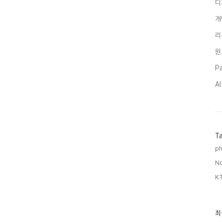
디
개
리
원
Pa
A
T
ph
No
KT
최
최
근