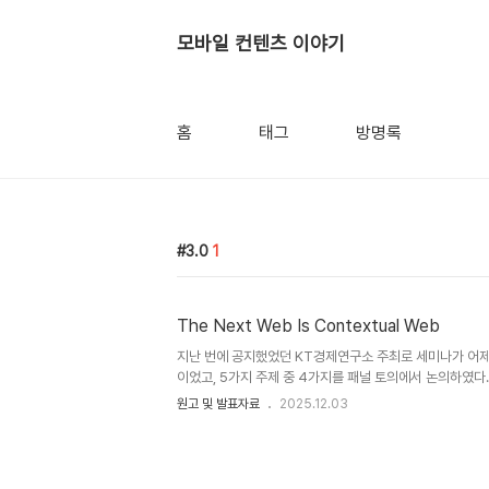
모바일 컨텐츠 이야기
홈
태그
방명록
3.0
1
The Next Web Is Contextual Web
지난 번에 공지했었던 KT경제연구소 주최로 세미나가 어제(11
이었고, 5가지 주제 중 4가지를 패널 토의에서 논의하였
이 적게 올까봐 걱정을 많이 했는데, 105명의 신청자 중에
원고 및 발표자료
2025.12.03
료를 정리해서 공유하겠지만, 해당 자료는 역시 가공된(세미
Data를 이 자리를 통해 공유한다. 원론적인 이야기를 최
으리라 생각된다. contextual-web-2520069from Seu