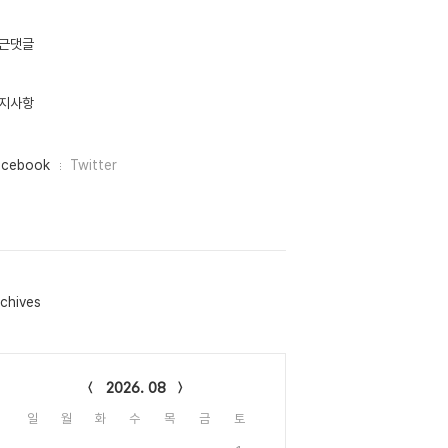
근댓글
지사항
acebook
Twitter
chives
lendar
2026. 08
일
월
화
수
목
금
토