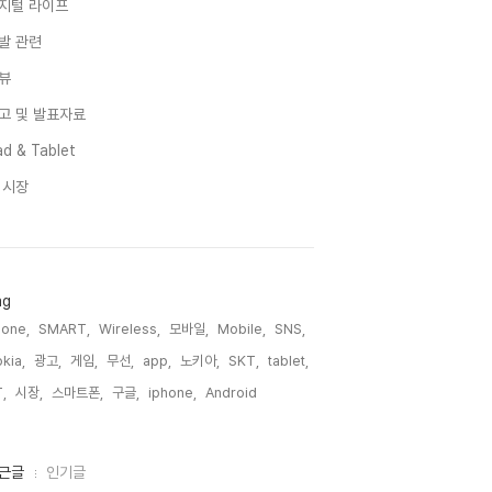
지털 라이프
발 관련
뷰
고 및 발표자료
d & Tablet
I 시장
ag
one,
SMART,
Wireless,
모바일,
Mobile,
SNS,
kia,
광고,
게임,
무선,
app,
노키아,
SKT,
tablet,
,
시장,
스마트폰,
구글,
iphone,
Android,
근글
인기글