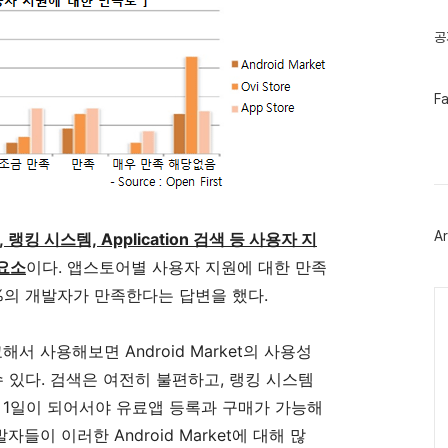
글
공
페
F
이
스
북
트
위
터
플
러
Ar
킹 시스템, Application 검색 등 사용자 지
그
인
요소
이다. 앱스토어별 사용자 지원에 대한 만족
re 24%의 개발자가 만족한다는 답변을 했다.
Ca
 비교해서 사용해보면 Android Market의 사용성
 있다. 검색은 여전히 불편하고, 랭킹 시스템
0월 1일이 되어서야 유료앱 등록과 구매가 가능해
들이 이러한 Android Market에 대해 많