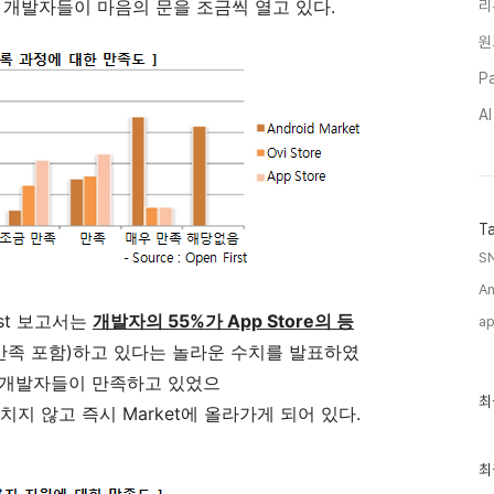
 개발자들이 마음의 문을 조금씩 열고 있다.
리
원
Pa
A
T
SN
An
rst 보고서는
개발자의 55%가 App Store의 등
ap
우만족 포함)하고 있다는 놀라운 수치를 발표하였
이상의 개발자들이 만족하고 있었으
최
최
 거치지 않고 즉시 Market에 올라가게 되어 있다.
근
글
과
인
최
기