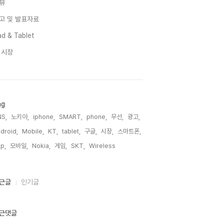
뷰
고 및 발표자료
d & Tablet
I 시장
ag
S,
노키아,
iphone,
SMART,
phone,
무선,
광고,
droid,
Mobile,
KT,
tablet,
구글,
시장,
스마트폰,
p,
모바일,
Nokia,
게임,
SKT,
Wireless,
근글
인기글
근댓글