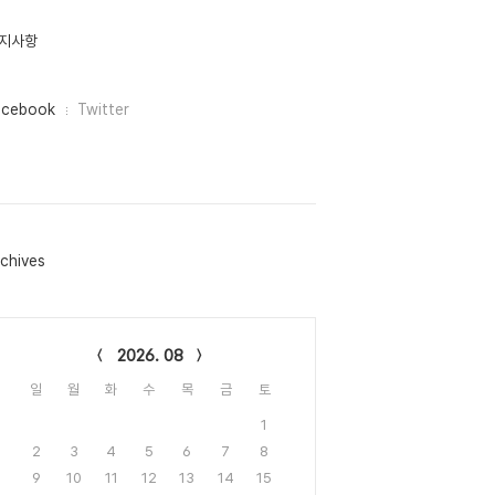
지사항
acebook
Twitter
chives
lendar
2026. 08
일
월
화
수
목
금
토
1
2
3
4
5
6
7
8
9
10
11
12
13
14
15