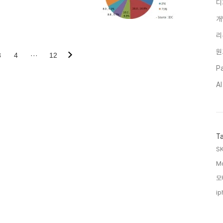
디
단한 성적임은 분명하다. 애플의
과일런지도 모르겠다. HTC의 하락
개
/06 10:00에 작성한 글의 백업
리
원
3
4
···
12
Pa
A
T
SK
Mo
모
ip