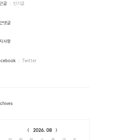
근글
인기글
근댓글
지사항
acebook
Twitter
chives
lendar
2026. 08
일
월
화
수
목
금
토