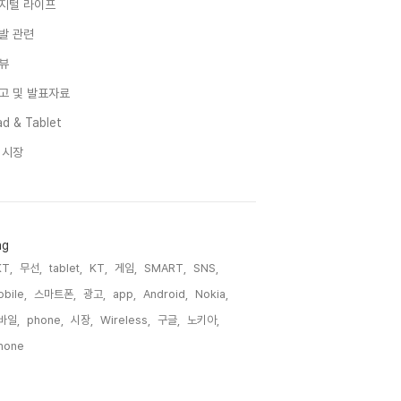
지털 라이프
발 관련
뷰
고 및 발표자료
d & Tablet
I 시장
ag
T,
무선,
tablet,
KT,
게임,
SMART,
SNS,
bile,
스마트폰,
광고,
app,
Android,
Nokia,
바일,
phone,
시장,
Wireless,
구글,
노키아,
hone,