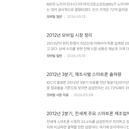
살펴보니 '포화상태'라고 할 수 있을만한 분위기는 찾아볼 수
MS의 노키아 인수드디어 마이크로소프트(MS)가 노키아
는 것이 공식적으로 결정되었다. 인수 가격은 72억 달러로 
원 규모이다. 제조부문 외에도 노키아가 보유한 특허를 마
모바일 일반
2026.05.13
수 있도록 라이센스 협약도 포함되었다.업계에서는 시기와 
으로 어느 정도 예상을 했었기 때문에 담담한 시선으로 이번
때문인지 인사이트가 풍부한 수준높은 분석들이 많이 올라오
2012년 모바일 시장 정리
'SW + HW의 결합'과 같은 거시적인 트렌드부터 향후 전
한 이야기는 넘쳐나고 있으니 굳이 이 공간에 생각을 따로 
2013년이 된지 한참이 지났는데 이제서야 최종 집계된 2
하겠다. 다만, 조..
고 있다. 상세 수치를 보면 전체 시장 상황은 예상과 크게 
만 개인적인 기록을 위해 주요 항목을 중심으로 2012년 
모바일 일반
2026.05.10
Android의 주도권 심화스마트폰 OS 시장의 양적인 면에서
있다. IDC의 최종보고서에 의하면 2012년 전세계 스마트
되었다. 2011년 4.9억만대 대비 46.1%가 성장한 수치이다
2012년 3분기, 제조사별 스마트폰 출하량
한 스마트폰은 총 4.9억만대로 전체의 68.8%를 차지했다. 
49.2%였다. Android는 과거 Symbian의 시..
IDC가 발표한 2012년 3분기 자료를 전년 동분기(2011년
장 점유율을 기준으로 보자면 삼성전자는 22.72%에서 31
9.54%에서 4.28%로 크게 감소하였다. HTC 역시 10.
모바일 시장 자료
2026.05.08
을 잃어버린 상태이다.2012년 3분기 시장을 간단하게 요약
과 HTC의 몰락, ZTE의 등장' 으로 이야기 할 수 있겠다. '
는 Top 5에 오르지도 못하는 굴욕을 맛 보았고 LG전자 
2012년 2분기, 전세계 주요 스마트폰 제조업
최근 LG전자가 상승세를 보이고 있어 HTC를 밀어내고 To
것 같다.참고로, 시장조사기관 스트래터지애널리틱스(SA..
전세계 스마트폰 시장의 32.6%를 삼성전자가 차지하고 있다
치와 비교하면 괄목할 만한 성장이다. 여기에 순이익이니 