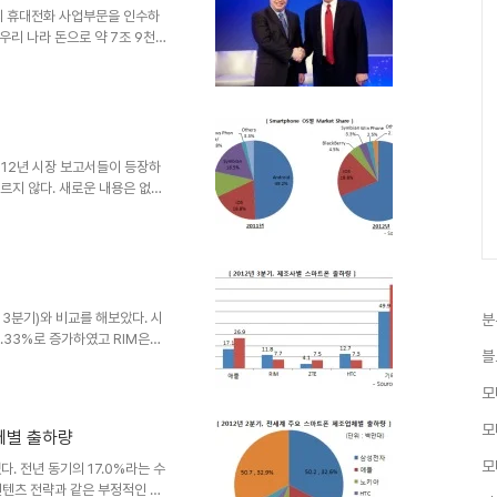
 없다.대상을 좁혀..
의 휴대전화 사업부문을 인수하
우리 나라 돈으로 약 7조 9천억
이크로소프트가 10년간 사용할
규모의 문제일 뿐, 정해진 수순
 이슈를 보고 있다. 그런 까닭
고 있다. 내용을 살펴보니
망까지 매우 다양하다.이미 중요
정리해야 할 필요를 느끼지는 못
012년 시장 보고서들이 등장하
다르지 않다. 새로운 내용은 없지
모바일 시장을 정리해보고자 한다.
 Android의 압승을 확인할 수
폰의 출하량은 7.2억만대로 집계
. 이 중에서 Android를 탑재
2011년 Android의 비중은
 3분기)와 비교를 해보았다. 시
분
.33%로 증가하였고 RIM은
블
27%에서 4.06%로 시장 지배력
을 해보자면 '삼성의 도약, RIM
모
영원한 1위'일 줄 알았던 Nokia
역시 마찬가지 상황이다. 다행히
모
체별 출하량
p 5로 다시 들어올 수도 있을
모
. 전년 동기의 17.0%라는 수
컨텐츠 전략과 같은 부정적인 잣