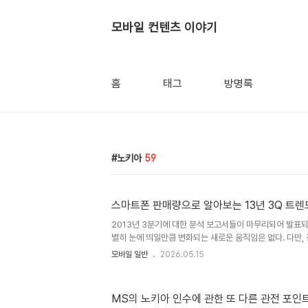
모바일 컨텐츠 이야기
홈
태그
방명록
노키아
59
스마트폰 판매량으로 알아보는 13년 3Q 트렌
2013년 3분기에 대한 분석 보고서들이 마무리되어 발표되
별히 눈에 띄일만큼 변화되는 새로운 움직임은 없다. 다만,
한번 확인할 수 있는 내용들이 있어 이 공간을 활용해 정리
모바일 일반
2026.05.15
만 추려보았다. #1. 스마트폰의 성장은 계속 최근들어서 
석 기사가 많이 나오고 있다. 하지만, 관련 보고서들을 보
장세를 유지하고 있는 듯 하다. 가트너의 보고서에 의하면 
MS의 노키아 인수에 관한 또 다른 관전 포인
폰 판매량은 2억5,020만 대로, 작년 동기 대비 45.8%