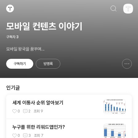
검색하기
티스토리
모바일 컨텐츠 이야기
구독자
3
모바일 왕국을 꿈꾸며...
구독하기
방명록
신고하기 레이어
열기
인기글
세계 이통사 순위 알아보기
0
2
조회
9
누구를 위한 리워드앱인가?
0
3
조회
7