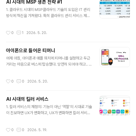
AI 시대의 MSP 생존 전략 #1
객은 클라우드 사용에 익숙하지 않았고, CSP도 고객에게
글 내용
기술적 복잡성을 감당하기 어려웠기에 MSP가 유용한 중
1. 클라우드 시대의 MSP클라우드 기술의 도입은 IT 관리
개 지점이었기 때문이다.5.1. AI 시대의 환경변화하지만 이
방식에 혁신을 가져왔다. 특히 클라우드 관리 서비스 제공
제는 상황이 완전히 달라졌다. 클라우드는 인터페이스가
업체(MSP)는 클라우드 환경을 안정적으로 운영할 수 있도
간소화되었고, AI는 API만 있으면 누구나 사용할 수 있는..
록 돕는 중요한 역할을 해오며 성장했다. MSP의 업무범위
작성시간
0
1
2026. 5. 20.
는 정형화되어 있지는 않지만 고객의 클라우드 인프라 구
축, 보안 관리, 데이터 백업, 시스템 모니터링 등 다양한 서
비스를 제공하며 클라우드 환경의 최적화와 안전성을 책임
아이폰으로 들어온 티머니
지는 사업자를 일반적으로 지칭한다.1.1. 국내 MSP 시장의
글 내용
성장 국내에서는 메가존과 베스핀 글로벌이 대표적인 MS
어제 아침, 아이폰과 애플 워치에 티머니를 설정하고 두근
P 기업이다. 메가존은 AWS와 긴밀히 협력하여 클라우드
거리는 마음으로 버스에 탑승했다. 당연히 되어야 하고.. 아
서비스 관리에서 큰 성과를 거두었다. 특히 2020년부터 A
니, 예전부터 되었어야 하는게 이제서야 되는 것인데도 이
WS의 ‘Advanced Consulting Partner’로 선정되며,
상하게 설레는 마음이 생겼다. 익스프레스 모드 덕분에 별
작성시간
0
0
2026. 5. 20.
이 분야..
다른 조작없이 잘 된다. 이게 뭐라고 기분이 좋은 것인지.
덕분에 모바일 결제와 티머니, 삼성페이 등과 같은 상념이
떠올라서 생각을 정리해보았다.1. 티머니가 쌓아온 현실은?
AI 시대의 킬러 서비스
티머니는 오랜 시간 대중교통 인프라의 중심에 있었지만,
글 내용
'결제 수단' 이상의 존재감을 만들진 못했다.후불 신용카드
1. 킬러 서비스의 재정의: 기능이 아닌 ‘역할’의 시대로 기술
가 일반화되면서, 티머니는 '학생용 카드'로 인식되었고온/
이 진보하면 UX가 변화하고, UX가 변화하면 킬러 서비스
오프라인 결제망 확장도 소비자의 습관을 바꾸기엔 부족했
의 정의도 바뀐다. PC 시대의 킬러 서비스는 '포탈'이었고,
다무엇보다도 결제 이후 확장성, 즉 데이터 활용과 리텐션
모바일 시대의 킬러는 SNS와 메신저 앱이었다. 지금까지
작성시간
0
0
2026. 5. 19.
구조가 약했다티머니는 대중교통 ..
'사용자가 많이 들어오고 오래 머무는 어플리케이션'을 보