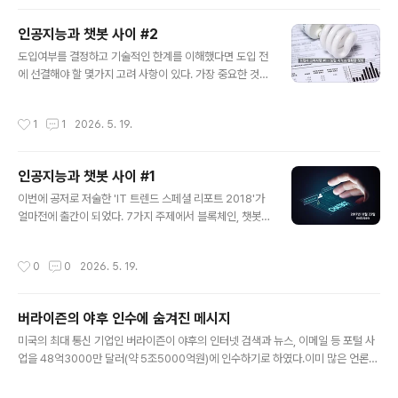
있었다. 수능날인 2018년 11월 15일에, 작년과 동일하게
출간 기념 컨퍼런스가 진행이 되었는데, 패널토의와 '대화
인공지능과 챗봇 사이 #2
형 플랫폼'을 주제로 세션 발표를 하였다. 해당 세션 발표
글 내용
내용을 정리하여 글로 남겨본다. 세션 발표는 작년에 발표
도입여부를 결정하고 기술적인 한계를 이해했다면 도입 전
했던 '챗봇'에 대한 내용을 요약으로 시작을 했다. 작년 발
에 선결해야 할 몇가지 고려 사항이 있다. 가장 중요한 것은
표 내용은 이곳에 정리를 해 두었으니 먼저 읽어보면 올해
목적을 명확하게 정의하는 것이다. 비용 절감인지, 편리한
의 발표 내용과 비교하면서 정리가 될 것이다. 이제 2018
고객 응대인지, 마케팅인지, 새로운 채널을 확보에 매출을
작성시간
1
1
2026. 5. 19.
년이 가고 ..
만들어내야 하는 것인지 등에 대해 토론하고 우선순위를
정하고 때로는 취사선택을 해야 한다. 목적이 단순할 수록
적합한 솔루션을 찾는건 쉽다. 목적이 복잡하다면 솔루션
인공지능과 챗봇 사이 #1
하나로 해결이 불가능해진다. 여러개의 솔루션을 접목해서
글 내용
고객의 의중을 파악해 분기를 해야한다. 그렇기 때문에 '대
이번에 공저로 저술한 'IT 트렌드 스페셜 리포트 2018'가
화 관리'가 중요해진다. 이러한 이유때문에 아예 Context
얼마전에 출간이 되었다. 7가지 주제에서 블록체인, 챗봇, I
Management System이나 Narrative API등과 같은
oT 챕터를 담당했는데 개인적으로도 생각을 정리할 수 있
별도의 솔루션을 제공해주는 기업들도 있다. 물론, 복잡하
어서 의미있는 시간이었다. 출판사인 '한빛미디어'에서 출
작성시간
0
0
2026. 5. 19.
면 복잡할 수록..
간 기념으로 컨퍼런스를 하자고 제안을 하였고, 11월 23일
에 진행이 되었다. 패널토의와 세션 발표가 있었는데 오후
시간에 '챗봇(Chatbot)'을 주제로 발표하였다. 책에서 소
버라이즌의 야후 인수에 숨겨진 메시지
개했던 챗봇에 대한 기본 개념과 사례, 그리고 도입시의 유
글 내용
의점 등으로 설명을 하려고 처음 장표를 만들었다. 다 작성
미국의 최대 통신 기업인 버라이즌이 야후의 인터넷 검색과 뉴스, 이메일 등 포털 사
하고 보니 책을 보면 될 내용을 굳이 다시 설명을 할 필요는
업을 48억3000만 달러(약 5조5000억원)에 인수하기로 하였다.​이미 많은 언론
없을 것 같아서 시장의 이야기와 개인적으로 생각하는 전
보도와 분석 보고서들이 쏟아져 나왔는데 대부분 버라이즌의 ‘탈통신’에 초점을 맞추
망, 그리고 실질적인 고민들로 재구성을 했다. 방문하지 못
고 있다. 하지만, 야후의 원커넥트(One Connect )전략에 감동을 하고 자체 개인화