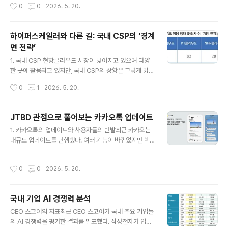
작성시간
0
0
2026. 5. 20.
의 자산은 새로운 패러다임에서 오히려 짐이 되..
하고 다른 사람들과 공유할 수 있는 앱이다. 영상을 생성하
면 소라 앱 내의 피드에 공유할 수 있다.이 앱은 오픈AI의
소라2(Sora 2) 영상 모델을 기반으로 하며 영상 길이는
하이퍼스케일러와 다른 길: 국내 CSP의 ‘경계
최대 10초(공식 도움말에서는 20초)로 제한된다. 사용자
면 전략’
는 직접 촬영한 사진이나 영상을 업로드할 수 없다. 즉, AI
글 내용
가 생성한 콘텐츠를 중심으로 피드를 구성하는 방식이다.
1. 국내 CSP 현황클라우드 시장이 넓어지고 있으며 다양
비슷한 시기에 메타도 자사 Meta AI 앱에 ‘Vibes’라는 AI
한 곳에 활용되고 있지만, 국내 CSP의 상황은 그렇게 밝지
영상 전용 피드를 붙였다. “툴로 만들..
못하다. 과학기술정보통신부가 지난해 7월에 발표한 ‘202
작성시간
0
1
2026. 5. 20.
3년 부가통신사업 실태조사 결과 발표’에 따르면 CSP 점
유율은 AWS 60.2%로 절대적이며 Azure 24%, GCP
19.9%로 외산 서비스에 대한 의존도가 높다.그나마 20.
JTBD 관점으로 풀어보는 카카오톡 업데이트
5% 차지한 네이버클라우드와 7.0%를 차지한 NHN 클라
글 내용
1. 카카오톡의 업데이트와 사용자들의 반발최근 카카오는
우드 정도만이 존재감을 느낄 수 있는 정도이다. 네이버는
대규모 업데이트를 단행했다. 여러 기능이 바뀌었지만 핵
HyperCLOVA X를 앞세워 한국어 업무자동화/소버린 AI
심은 채팅 기능 업그레이드, 소셜 피드 형태로 재편된 탭, A
포지션을 구축했고NHN은 공공 납품 집행력과 GPU/HP
I 통합이다. 카카오는 “대화하러만 들어오는 공간”에서 “콘
C 인프라로 존재감을 키우고 있다.KT 클라우드는 Azure
작성시간
0
0
2026. 5. 20.
텐츠·서비스·AI 제안과 검색을 돌아다니며 소비·실행하는
와의 ‘국가형/주권형’ 협력으로 독립 퍼블릭 CSP라기보다
공간”으로 포지션을 전환하겠다며, 목적형 서비스에서 탐
화이트..
색형으로의 변경을 공식화했다.이런 메신저의 진화는 새삼
국내 기업 AI 경쟁력 분석
스러운 흐름이 아니다. 해외에서도 라인은 메시징+피드(V
글 내용
OOM)로 체류 시간과 광고 비중을 키웠고, 위챗은 메신저
CEO 스코어의 지표최근 CEO 스코어가 국내 주요 기업들
를 생활 플랫폼으로 확장해 광고·결제·콘텐츠까지 흡수했
의 AI 경쟁력을 평가한 결과를 발표했다. 삼성전자가 압도