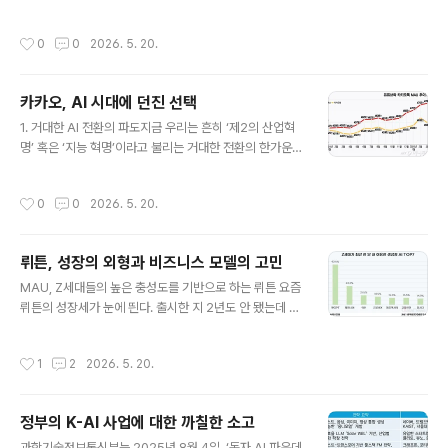
다. 왓츠앱 역시 Channels로 ‘소비형’ 동선을 열었다. 카
적인 1위를 차지했고, 네이버와 LG가 뒤를 이었다는 소식
카오 역시 슈퍼앱으로서 이미 다양한 탐색형 콘텐츠를 제
은 여러 매체에서 빠르게 전파됐다. 흥미로운 결과지만, 여
작성시간
0
0
2026. 5. 20.
공해 왔다.그럼에도 사용자 반응은 ..
기서 멈추기보다는 이 지표가 무엇을 의미하고, 또 무엇을
놓치고 있는지를 차분히 짚어볼 필요가 있다. 단순히 순위
를 소비하는 대신, 그 속에 깔린 평가의 프레임과 한계를 이
카카오, AI 시대에 던진 선택
해해야 한다는 뜻이다.CEO 스코어는 국내 191개 기업을
글 내용
대상으로 특허, 논문, 인력 등 여섯 가지 지표를 기반으로 A
1. 거대한 AI 전환의 파도지금 우리는 흔히 ‘제2의 산업혁
I 경쟁력을 점수화했다. 구체적으로는 ▲특허 피인용 수(기
명’ 혹은 ‘지능 혁명’이라고 불리는 거대한 전환의 한가운데
술력), ▲특허 등록 수(특허 활동), ▲AI 학회 논문 등재 수
에 서 있다. 18세기 증기기관이 인간의 근육 한계를 무너뜨
(학술 활동), ▲논문 인용 수(연구 영향력), ▲AI 기술 인
렸다면, 21세기의 AI는 인간의 두뇌를 확장하며 인류 문명
작성시간
0
0
2026. 5. 20.
력, ▲..
의 OS를 업그레이드하고 있다. 글로벌 빅테크들은 LLM
(대규모 언어모델)을 둘러싸고 천문학적인 자본과 인프라
를 동원해 총력전을 벌이고 있다. 메타와 테슬라가 기가와
뤼튼, 성장의 외형과 비즈니스 모델의 고민
트(GW) 단위의 전력을 소모하는 데이터센터를 짓고, 엔비
글 내용
디아 GPU를 둘러싼 전 세계적 쟁탈전이 벌어지는 현실은
MAU, Z세대들의 높은 충성도를 기반으로 하는 뤼튼 요즘
AI 경쟁이 국가 단위 게임이라는 사실을 잘 보여준다.이 거
뤼튼의 성장세가 눈에 띈다. 출시한 지 2년도 안 됐는데 벌
대한 흐름 속에서 한국 기업들이 마주하고 있는 질문 중에
써 MAU 500만을 넘겼다고 한다. 국내 AI 서비스 중에서
하나는 이것이다.“우리는 근본 기술 경쟁에 참여할 것인가,
는 챗GPT, 제미나이에 이어 세 번째로 크다. 특히 흥미로
작성시간
1
2
2026. 5. 20.
아니면 서비스 혁신에..
운 건 Z세대다. 비용에는 민감하지만 새로운 걸 가장 빨리
받아들이는 세대인데, 이들이 뤼튼을 “생활 속 AI”로 받아
들이고 있다는 점이다.섬 키우기, 고민 상담, 영어 회화 같
정부의 K-AI 사업에 대한 까칠한 소고
은 기능들이 겉으로 보면 가벼워 보이지만, 결국은 매일 접
글 내용
속할 이유를 만드는 장치다. 예전 싸이월드 미니홈피나 네
과학기술정보통신부는 2025년 8월 4일, ‘독자 AI 파운데