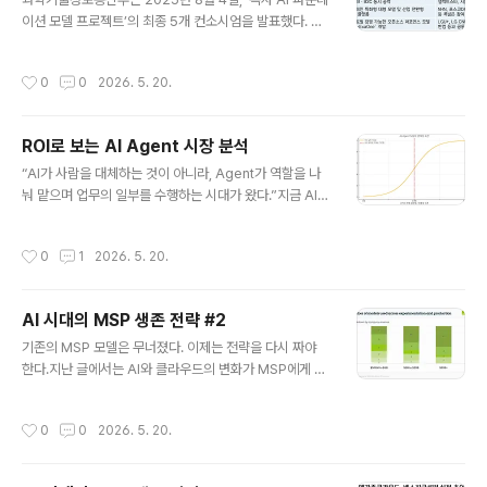
이버 카페등을 떠올리면 비슷한 느낌이다. 이용자를 모으
이션 모델 프로젝트’의 최종 5개 컨소시엄을 발표했다. 이
는 것 자체가 곧 서비스의 가치였던 시절이 있었으니까. 그
른바 ‘소버린 AI’ 프로젝트는 단순히 모델 하나를 잘 만드는
렇다면, 과거의 법칙이 현재에도 적용이 되는 것일까? GP
것을 넘어, 한국형 AI 주권을 확보하고, 데이터·인재·산업이
작성시간
0
0
2026. 5. 20.
T-5와 엑사..
함께 성장하는 생태계를 조성하기 위한 대형 국가 전략이
다.선정된 팀은 다음과 같다. 이 팀들은 각자의 방향성과 기
술 전략을 제시했지만, 전체적인 흐름은 결국 ‘대형 LLM
ROI로 보는 AI Agent 시장 분석
중심’의 경쟁 구도로 수렴되고 있다. 그렇다면 ‘소버린 A
글 내용
I’는 이렇게 파운데이션 모델 하나를 두고 벌이는 기술 경연
“AI가 사람을 대체하는 것이 아니라, Agent가 역할을 나
장이 되어도 괜찮은 걸까? 기승전 Foundation Model…
눠 맡으며 업무의 일부를 수행하는 시대가 왔다.”지금 AI
그것이 전부인가?소버린 AI에서 파운데이션 모델(FM)이
기술의 최전선에 있는 개념은 단연 ‘AI Agent’다. 단순히
핵심이라는 점은 부정할 수 없다. 국가 AI 경쟁력을 ..
질문에 답변하는 수준의 챗봇을 넘어, 도구를 활용하고, 행
작성시간
0
1
2026. 5. 20.
동하고, 협업하며 목표를 수행하는 지능형 소프트웨어의
등장이 예고되고 있다. Agent는 더 이상 연구실 속 미래
기술이 아니다. 이미 다양한 산업에서 실제 PoC와 업무 자
AI 시대의 MSP 생존 전략 #2
동화 프로젝트로 이어지고 있으며, 새로운 플랫폼 전쟁의
글 내용
중심이 되고 있다.하지만 이 기술은 정말 ‘ROI(투자 대비
기존의 MSP 모델은 무너졌다. 이제는 전략을 다시 짜야
효과)’가 나오는가? 가장 기초적인 질문에 대한 내용을 정
한다.지난 글에서는 AI와 클라우드의 변화가 MSP에게 어
리해보고자 한다. 1. 실전에서의 적용: 글로벌과 국내 사례
떤 위기이자 기회를 던져주는지 이야기했다. 그렇다면, M
1.1. 글로벌Klarna: 고객 상담 업무의 65% 이상을..
SP는 어떻게 바뀌어야 하는가? 5. MSP의 근본은 'Gate
작성시간
0
0
2026. 5. 20.
Keeper' 과거에는 MSP가 고객과 CSP(예: AWS, Azur
e, GCP) 사이에서 계약·가격·서비스 조건을 대신 해석해
주며 일종의 비즈니스 Gate Keeper 역할을 수행했다. 고