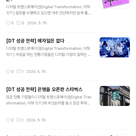
글 내용
락이 이루어질 것이라는 해석이 주를 이루었다.그런데, 3
디지털 트랜스포메이션(Digital Transformation, 이하
년 반이 지난 현재의 상황은 다르게 전개되고 있다. 월마트
‘DT’) 업무를 수행하고 있으면 아주 간단하지만 쉽게 풀리
의 지난해 3분기 매출액은 1280억달러로 전년 동기대비
지 않는 화두와 종종 맞이하곤 한다. 그 중 하나가 “채널력
작성시간
0
0
2026. 5. 19.
3% 늘었고, 미국 매출액과 영..
과 상품력 중에 어떤 것이 더 중요하고 우선시 해야 하느
냐?"에 대한 답변이다. 여기에서 '채널력'이란 웹이나 모바
일앱의 UX나 성능, 프로세스 등을 포괄하는 것이고, ‘상품
[DT 성공 전략] 애자일은 없다
력’은 이를 통해 판매가 되는 상품과 콘텐츠, 완성도, 가격
글 내용
디지털 트랜스포메이션(Digital Transformation, 이하
경쟁력 등을 의미한다.사업의 성공을 위해서는 채널력과
‘DT’) 사업을 하는 전통기업들은 디지털 기업의 일하는 방
상품력 모두 갖춰야지 무슨 이런 실없는 고민을 하느냐고
식이나 문화, 기술 등을 벤치마킹하며 연구한다. 이렇게 해
생각하는 독자들도 많을 것이다. 하지만, 디지털 채널에 대
서 도출된 주요 요소들을 DT 사업의 성공 공식으로 흡수하
한 경험과 가치에 대한 이해가 부족한 전통기업에서 DT를
작성시간
0
1
2026. 5. 19.
려는 노력을 하고 있다. 디지털의 젊고, 빠르고, 고객 중심
수행하기 위해서는 매우 중요한 이슈 중에 하나이다. 전통
적인 업무 문화가 전통기업에게 유입이 되는 것은 긍정적
기업들의 ..
이지만, 아쉽게도 모든 것이 올바르게 해석되고 적용되지
[DT 성공 전략] 은행을 오픈한 스타벅스
는 않는다. 가장 대표적인 단어가 '애자일(Agile)’ 이다.C
글 내용
A 테크놀로지스 조사 결과, 한국 기업의 69%가 애자일이
많은 전통 기업들이 디지털 트랜스포메이션(Digital Tran
디지털 트랜스포메이션(Digital Transformation, 이하
sformation, 이하 ‘DT’)에 우선순위를 놓고 많은 투자를
‘DT’) 성공의 결정적 요인으로 인식하는 것으로 나타났다.
하고 있다. 하지만 그들의 전략을 살펴보면 새로운 경쟁자
아시아 태평양 전체 기업의 82%가 동일한 응답을..
에 대한 수비적인 태도를 가지고 막연한 목표를 향해 달려
작성시간
0
1
2026. 5. 19.
가는 경우가 대부분이다. 기업의 과제나 목표라는게 결국
은 어떠한 최종 모습(End Image)을 갖는지가 명확해야
과정에 대한 설득력을 갖고 전략적인 의사 결정이 가능해