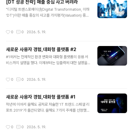
[DT 성공 전략] 매출 중심 사고 버려라
지는데, 이를 명쾌하게 제시하는 전략을 개인적으로는 많
글 내용
이 보지 못했다.그들의 전략안이나 CEO의 메시지를 통해
"디지털 트랜스포메이션(Digital Transformation, 이하
유추할 수 있는 것은 빅테크(Big Tech) 기업들에게 시장
‘DT’)이란 매출 중심의 사고를 가치평가(Valuation) 중심
을 잠식당하면서, 그들을 벤치마킹 대상이나 롤모델로 생
으로 변경하는 것을 말합니다.”많은 기업들이 DT를 진행
각하는 듯하다. 그렇다면, 유통을 하는 전통 기업들은 모두
하고 있으며, 사활을 걸어야 한다고 외치지만 73%(에베레
작성시간
0
0
2026. 5. 19.
아마존과 같이 되어..
스트 그룹 보고서 기준)의 기업이 성공은 커녕 방향도 제대
로 찾지 못하고 있는게 현실이다. 이유 중 하나는 DT를 기
술이나 HR 관점에서만 바라보기 때문이다. 조직 문화가 변
새로운 사용자 경험,대화형 플랫폼 #2
해야 하는 것에는 모두가 동의하지만 ‘애자일’과 '오픈 이노
글 내용
베이션’과 같이 디지털 프로젝트에 한정된 논의만 이뤄질
#1에서는 전체적인 환경 변화와 대화형 플랫폼의 응용 서
뿐, 전사적이지는 않다. 이런 이유로 ‘DT의 핵심이 무엇이
비스까지 설명을 했다. 이제부터는 입출력에 대한 설명을
냐?’는 지인들의 질문에 필자는 항상 위의 문장으로 답을
하도록 하겠다. '대화'라는 것은 다양한 방식이 있다. 바디
하고 있다.2019년 말, 매출과 가치평가의 차이를 극명..
랭귀지도 있고, 얼굴 표정으로 의사 표현을 하기도 하고, 눈
작성시간
0
0
2026. 5. 19.
동자로 대화를 하기도 한다. 하지만, 일반적인 접근을 하자
면 2가지로 구분할 수 있는데 텍스트와 음성이다. 텍스트
는 지금까지 디지털 서비스에서 가장 기본적인 입력 수단
새로운 사용자 경험,대화형 플랫폼 #1
으로 사용이 되어 왔다. 그런데, 지금까지는 사용자 친화적
글 내용
인 입력 수단이라기 보다는 컴퓨터, 좀 더 자세히 이야기하
작년에 이어서 올해도 공저로 저술한 'IT 트렌드 스페셜 리
면 데이터베이스 입력에 좀 더 쉽게 하기 위한 방식으로 U
포트 2019'가 출간되었다. 올해도 7가지 주제를 선정했
X가 설계되어 왔다. 예를 들어 세미나의 일정을 캘린더에
고, 5G와 대화형 플랫폼을 담당하여 내용을 정리했다. 작
등록을 한다고 생각해보자. 위에 보이는 화면은 익숙한 구
년보다 많은 저자들이 참여하면서 서로의 생각을 들어보고
작성시간
0
0
2026. 5. 19.
글 캘린더의 입력 방식이다...
시장의 트렌드를 함께 논의할 수 있는 좋은 기회를 가질 수