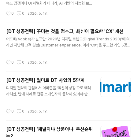
능으로 숨어 있는 수준이었다.하지만 2025년 현재의 앱스
속도 경쟁이나 UI 차별화가 아니라, AI 기반의 지능형 브라
토어 상위 차트는 전혀 다른 양상을 보여준다. 대표적으로..
우저라는 새로운 흐름이 등장했다. Chrome과 Naver W
작성시간
0
0
2026. 5. 19.
hale, Safari를 중심으로 한 기존 시장 구조와, 최근 Perp
lexity와 OpenAI가 선보인 AI 브라우저 흐름까지 정리해
본다. 1. 브라우저 시장 점유율 – 글로벌과 한국 1.1. 글로벌
[DT 성공전략] 꾸미는 것을 멈추고, 쇄신이 필요한 'CX' 개선
기준 (2025년 6월)PC는 Chrome이 약 68% 점유, 그
글 내용
어도비(Adobe)가 발표한 ‘2020년 디지털 트렌드(Digital Trends 2020)’에 의
외 Edge, Safari, Firefox는 한 자릿수 비중모바일은 Ch
하면 지난해 고객 경험(Customer eXperience, 이하 ‘CX’)을 주도한 기업 5곳
rome이 60% 이상, Safari가 30% 내외전 세계적으로는
중 2곳(40%)이 목표치를 초과하는 성과를 보였다. 반면에 CX에 투자하지 않았던
Chrome의 독점 구조가 여전하다. 1.2. 한국 기준한국에
기업 중 사업 목표를 달성한 곳은 13%에 그쳤다. 또한, 아태 지역 기업 5곳 중 1곳(1
서는 Chrome이 여전히 강세지만, Samsung Internet..
작성시간
0
0
2026. 5. 19.
9%)은 올해 가장 주목하는 사업으로 CX 향상을 선택했고, 절반 이상(57%)은 CX
지원에 대한 기술 투자를 높이겠다고 답변했다. 굳이 이런 수치적인 내용을 소개하지
않더라도 "고객 경험이 중요하고 투자가 필요하다”는 주장에 이의를 달 사람은 많지
[DT 성공전략] 월마트 DT 사업의 5단계
않을 것이다.사용자들이 제품이나 서비스를 이용하면서 경험하는 인지 반응을 통칭
글 내용
하는 '사용자..
디지털 전략의 관점에서 아마존을 '혁신의 상징’으로 해석
하려면, 반대 사례로 전통 소매업자의 몰락이 있어야 한다.
여기에서 가장 많이 언급되는 기업이 월마트이다. 아마존
이 높은 주가와 트래픽, 신규 서비스 등으로 화제를 만들어
작성시간
0
0
2026. 5. 19.
낼 수록, 월마트의 몰락이 더욱 심화돼야 극적이기 때문이
다. 실제로 2016년까지만 해도 월마트의 모습은 처참했
다. 판매 부진을 이유로 미국 내 154개, 해외 115개 등 세
[DT 성공전략] '채널이냐 상품이냐' 우선순위
계적으로 총 269개의 점포를 폐쇄할 정도였다. 분석 보고
는?
서들이 쏟아졌으며, 아마존의 약진으로 인해 월마트의 몰