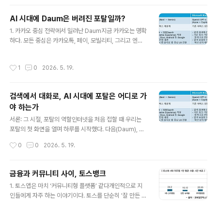
통 킬러 서비스라고 불렀으며, 독자적인 생태계를 구축하
며 플랫폼 사업자로 진화되었다. 검색, 뉴스, 콘텐츠를 한
AI 시대에 Daum은 버려진 포탈일까?
번에 모은 네이버와 Daum이나 관계 기반의 미디어 서비
글 내용
스였던 페이스북과 카카오톡 등이 대표적인 주자이다.AI
1. 카카오 중심 전략에서 밀려난 Daum지금 카카오는 명확
시대가 되었다. 생성형 AI 엔진을 기반으로 하는 Open A
하다. 모든 중심은 카카오톡, 페이, 모빌리티, 그리고 엔터
PI, Claude 등이 빠르게 성장하고 있으며, 플러그인, 스킬,
프라이즈 플랫폼에 있다. 관계 중심의 구조, 메시징 기반 U
MCP 등의 형태로 플랫폼 사업자로 진화를 노력 중이다.
X, 그리고 오프라인 연결까지... Daum은 이 축 안에 없다.
작성시간
1
0
2026. 5. 19.
이는 플..
콘텐츠 유통 플랫폼이지만, 카카오의 커머스·생활·결제 생
태계와는 어긋나 있다.실제로 Daum의 위상은 수치로도
증명된다. 검색엔진 점유율에서 처참할 정도로 시장에서
검색에서 대화로, AI 시대에 포탈은 어디로 가
결쟁력을 잃어가고 있다. 웹로그 분석사이트 '인터넷트렌
야 하는가
드'에 따르면 지난달(2025년 6월) 기준 검색엔진 시장에
글 내용
서 다음의 점유율은 2.98%에 불과하다. 한때 양대 포탈로
서론: 그 시절, 포탈의 역할인터넷을 처음 접할 때 우리는
불리던 네이버는 63.53%를 기록하고 있으며, 이는 무려
포탈의 첫 화면을 열며 하루를 시작했다. 다음(Daum), 네
21배 이상의 격차다. 인터넷트렌드 자료는 그나마 희망적
이버 메인 화면은 단순한 유입점이 아니라 정보를 발견하
작성시간
0
0
2026. 5. 19.
이다. statc..
고, 질문을 하고, 답을 기다리는 경험의 장이었다. 카페에서
정보를 찾아 헤매고, 지식iN에 질문을 남기며 관계를 맺기
도 했다. 이제 시대가 바뀌자, 검색창을 단지 입력하는 공간
금융과 커뮤니티 사이, 토스뱅크
이 아니라, 맥락과 상황을 이해해 제안을 던지는 공간으로
글 내용
1. 토스앱은 마치 ‘커뮤니티형 플랫폼’ 같다개인적으로 지
바뀌어야 한다. 1. 시대로 읽는 포탈의 변화 ▶ PC 인터넷
인들에게 자주 하는 이야기이다. 토스를 단순히 '잘 만든 금
시대포털은 웹의 중심이었다. 뉴스, 블로그, 카페, 지식iN…
융앱'이라 설명하기엔 무언가 부족하다. 계좌 이체, 카드 결
모든 정보는 그곳에서 시작됐다.▶ 모바일 앱 시대네이버
제, 주식 조회 같은 전통적 기능은 물론이거니와, 매일 자산
는 콘텐츠를 앱으로 가두었고, 카카오는 메시징·결제·모빌