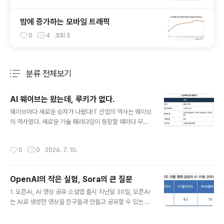
밤에 증가하는 모바일 트래픽
0
4
조회
5
분류 전체보기
주요 글 목록
AI 웨이브는 왔는데, 루키가 없다.
글 내용
웨이브마다 새로운 승자가 나왔다IT 산업의 역사는 웨이브
의 역사였다. 새로운 기술 패러다임이 등장할 때마다 무명
의 플레이어가 그 파도에 올라타 빅테크로 성장했다. 웹의
시대에는 스탠퍼드 기숙사의 검색엔진이 구글이 되었고,
작성시간
0
0
2026. 7. 10.
온라인 서점이 아마존이 되었다. 국내에서도 삼성SDS의
사내벤처가 네이버로 독립해 포탈의 왕좌를 차지했다. 모
바일 시대에는 사진 필터 앱으로 시작한 인스타그램이 직
OpenAI의 작은 실험, Sora의 큰 질문
원 13명일 때 10억 달러에 팔렸고, 무료 문자 앱이었던 카
글 내용
카오톡이 은행과 모빌리티를 거느린 거대 그룹이 되었다.
1. 오픈AI, AI 영상 공유 소셜앱 출시 지난달 30일, 오픈AI
소셜의 시대는 하버드 기숙사에서 시작한 페이스북의 것이
는 AI로 생성한 영상을 친구들과 만들고 공유할 수 있는 S
었다.공식은 단순했다. 웨이브가 오면 판이 리셋되고, 리셋
NS앱을 출시했다. 지난해 2월 출시한 동영상 생성 AI '소
된 판에서는 아이디어와 속도가 승부를 갈랐다. 기존 강자
라(Sora)'의 이름을 딴 이 앱은 AI 생성 영상 클립을 제작