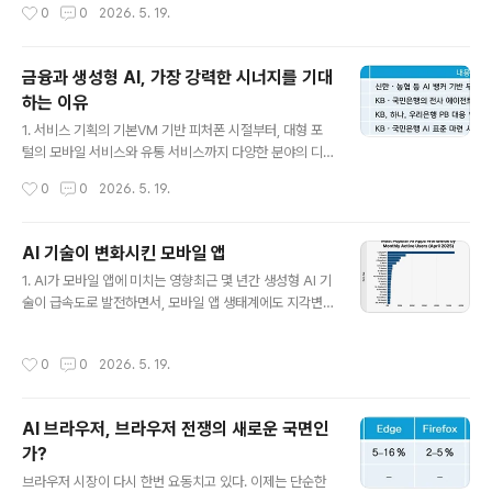
작성시간
0
0
2026. 5. 19.
리포트가 푸시로 오고, 소비 리포트가 메시지처럼 도착하
리티까지 연결한 슈퍼 앱을 완성했다. 즉, 검색 중심에서 관
며 신용점수와 보험 보장 상태까지 실시간으로 알려주는
계 중심..
구조이다. 겉으로 보기엔 금융앱이지만, 실제 작동 방식은
금융과 생성형 AI, 가장 강력한 시너지를 기대
플랫폼에 가깝고, 정서적 설계는 커뮤니티에 더 가까운 편
하는 이유
이다. 게다가 토스는 금융을 ‘기능’이 아니라, ‘일상 속 관
글 내용
계’로 설계를 하고 있다. 가장 극명한 차이는 ‘체류 시간’이
1. 서비스 기획의 기본VM 기반 피처폰 시절부터, 대형 포
다. 2024년 11월 기준, 토스의 1인당 월간 평균 체류 시간
털의 모바일 서비스와 유통 서비스까지 다양한 분야의 디
은 177분으로 KB스타뱅킹(24분), 신한쏠(16분), 우리W
지털 서비스를 기획하고 만들어왔다. 그 과정에서 가장 기
작성시간
0
0
2026. 5. 19.
ON(..
본이자 핵심으로 여겨졌던 질문은“어떻게 하면 사용자가
더 오래 머무르게 할 수 있을까?”“어떻게 하면 재방문을 유
도하고, 콘텐츠 소비를 촉진할 수 있을까?”이를 위해 개인
AI 기술이 변화시킨 모바일 앱
화, 콘텐츠 배열, 랜딩 전략, 푸시 알림 설계 등 수많은 UX
글 내용
1. AI가 모바일 앱에 미치는 영향최근 몇 년간 생성형 AI 기
기법과 후킹 전략을 고민해왔다. 이러한 노력은 그야말로
술이 급속도로 발전하면서, 모바일 앱 생태계에도 지각변
서비스 기획의 기본 중에 기본이었고, 대부분의 비금융 서
동이 일고 있다. 많은 이들이 “AI가 모바일을 뒤흔들고 있
비스에서는 여전히 유효한 접근이기도 하다. 2. 기본이 달
다”고 느끼지만, 그 체감은 아직 막연하다. 그러나 앱스토
라지는 금융 서비스 처음 금융 서비스를 만들었을 때 가장
작성시간
0
0
2026. 5. 19.
어 차트를 비교해보면, 이 변화가 감각의 문제가 아니라 구
큰 어려움은 바로 이 지점이었다. 금융 서비스는 사용자가
조의 변화임을 알 수 있다.실제로 5년 전인 2020년의 앱
오래 머무를수록 좋은 서비..
스토어 상위권을 보면 TikTok, Instagram, Zoom, Wh
AI 브라우저, 브라우저 전쟁의 새로운 국면인
atsApp 등 소셜, 커뮤니케이션, 영상 중심의 앱들이 주를
가?
이뤘다. 대부분은 사용자 간 연결, 콘텐츠 소비, 또는 커뮤
글 내용
니케이션을 중심으로 한 앱들이었고, AI는 단지 백엔드 기
브라우저 시장이 다시 한번 요동치고 있다. 이제는 단순한