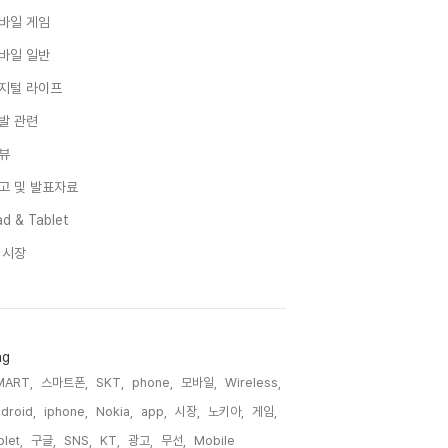
바일 게임
바일 일반
지털 라이프
발 관련
뷰
고 및 발표자료
d & Tablet
I 시장
ag
MART,
스마트폰,
SKT,
phone,
모바일,
Wireless,
droid,
iphone,
Nokia,
app,
시장,
노키아,
게임,
blet,
구글,
SNS,
KT,
광고,
무선,
Mobile,