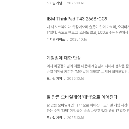
Top20, 무료체험게임, 부활명작 등) - 아이템샵 판매 -
모바일 게임
2025.10.16
동영상, 전문가 리뷰, 랭킹, 공략방법 등 정보 제공 - BP 
유인 - 4C 연동을 통한 고객 Benefit 제공(할인게임, 쿠폰,
IBM ThinkPad T43 2668-CG9
내 새 노트북이다. 확장메모리 슬롯이 맛이 가서리, 오자마
받았다. 속도도 빠르고, 소음도 없고, LCD도 쉬원쉬원해서
만, 큰 불만은 없다. LG랑 헤어져서 아범 혼자서 만들더니
디지털 라이프
2025.10.16
르다. 1. CD가 하나도 없다. 국내 노트북을 사면 주렁주렁 
인스톨 시디도, 복원 시디도, 번들 소프트웨어 설치 시디도 
자인이 모든 성격을 다 말했다는 듯, 노트북 본체, 모뎀선 말
게임빌에 대한 단상
크의 아범 폴더 요 근래 노트북이 다 그렇듯이 번들 소프트웨
의 편이성등에 의해 지네 맘대로의 S/W를 깔긴 하지만, 이 
아래 미궁괭이님의 리플 때문에 게임빌에 대해서 생각을 좀 
바일 게임을 카피한 "날려날려 대포알"로 처음 접해보았던
라고 하나 참 게임을 잘만드는 회사이고 새로운 마케팅 시
모바일 게임
2025.10.16
사라 생각이 든다. 하지만 슬럼프라고 밖에 말할 수 없는 게
은 싸그리 실패하고, 놈2, 물돌2, 2006 프로야구로 이
그나마 유지하고 있는 듯 하다. 마케팅도 새롬이나 노홍철
잘 만든 모바일게임 '대박'으로 이어진다
로 나름 획기적이었지만 요즘의 컴투스가 돈을 뿌리는거에
다. 작년 초에 넥슨과 합병을 했으면 좋았을텐데 엔텔할 때 
잘 만든 모바일게임 '대박'으로 이어진다 모바일 게임 시장
나름대로 의..
하는 소위 ‘대박’ 게임들이 속속 나오고 있다. 8월 17일자 
서 전자신문 홈피에 가서 이 글을 쓴 기자의 이름으로 검색해 보
모바일 게임
2025.10.16
시....... 모바일 게임, 제자리 맴돈다. 주요 업체들의 상
지난해 1000억원 규모로 형성됐던 모바일 게임 시장 규모