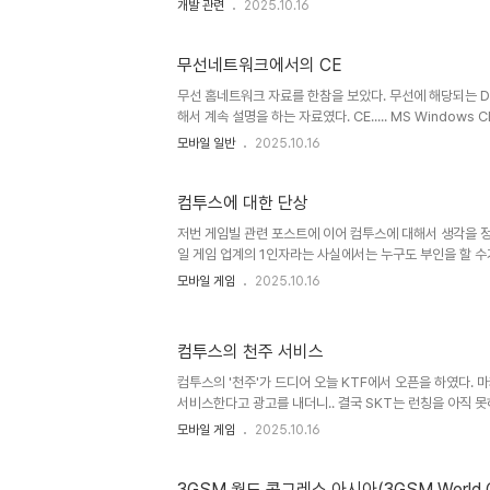
개발 관련
2025.10.16
다가 모바일에서 주로 사용하는 Arm 프로세서라는 넘은 스
원한다는 소리다.)그래서 값을 바이트 배열에 넣을 때는 무조
getUint32(unsigned char * data, int index){return
무선네트워크에서의 CE
무선 홈네트워크 자료를 한참을 보았다. 무선에 해당되는 Devi
해서 계속 설명을 하는 자료였다. CE..... MS Window
구나.. CE의 위상이 이정도란 말인가? 라고 생각했는데.. 한참 
모바일 일반
2025.10.16
그럼 그렇지... 내 스스로에게 당황하여 네이버에 검색을 해보았다.
Engineer;Chief Engineer;Church of England;Civi
컴투스에 대한 단상
저번 게임빌 관련 포스트에 이어 컴투스에 대해서 생각을 정
일 게임 업계의 1인자라는 사실에서는 누구도 부인을 할 수
게임이라는 장르가 생기기 시작할 때부터 줄곧 1위 자리를
모바일 게임
2025.10.16
이롭고 부럽다. 작년초에 했었던 대대적인 조직 정비와 
사업을 하고 있다. 하지만, 이러한 컴투스 역시 작년의 모바
보다. 역시 생각하면서 움직이는 회사라 컴투스의 예전 움
컴투스의 천주 서비스
될 것이라는 것은 예상을 했으며, 이러한 이유로 해외시장 
수가 있다. 준비는 많이 했으나 여의치가 못했나 보다. 
컴투스의 '천주'가 드디어 오늘 KTF에서 오픈을 하였다. 
해외에서 ..
서비스한다고 광고를 내더니.. 결국 SKT는 런칭을 아직 못하
격을 받았다. 모바일폰에서 이 폴리건과 프레임이 도대체 나
모바일 게임
2025.10.16
영상이 아니라 따로 제작한 거겠지.. 라고 밖에 생각이 안드
본에서 만든걸로 알고 있다.) 역시나 개발이 무진장 삐그덕 거
임란에 스샷이 없는 것만 봐도 런칭이 얼마만큼 힘들었는지를
3GSM 월드 콩그레스 아시아(3GSM World Co