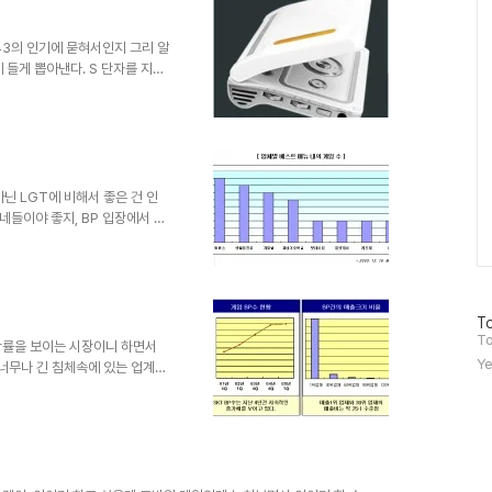
 V43의 인기에 묻혀서인지 그리 알
 들게 뽑아낸다. S 단자를 지원
저럭 볼만하다. 유일한 폴더형이
 퇴근 하면서 CSI 한편을 봤는
에 두편씩은 볼 수 있을 듯 하
의 결합상품, 킬러 디바이스 등
21 01:44에 포스팅한 글의 백업
닌 LGT에 비해서 좋은 건 인
들이야 좋지, BP 입장에서 그
비해서 커졌다고는 하나 아무래도
 없는 시장이지 않은가? 그런데 예
아니고 허구한날 바꿔대니 사용자
작된 SKT의 이 메뉴 삽질 중
방
츠이다. 킬러컨텐츠야 시작은 창
To
문
To
뿐더러 선정되는 게임이나 업체가
장률을 보이는 시장이니 하면서
자
Ye
 너무나 긴 침체속에 있는 업계를
수
 어떤 면에서 보면 어느 산업에
업과 동일한 모습을 갖춰가는게 아
지하는 업계의 비중이다. SKT
05년 10월 현재 총 170여개
개업체가 전체게임매출의 85% 이