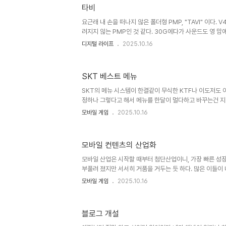
가 정체하고 있다. 6월 19일자 전자신문에 같은 ..
타비
요근래 내 손을 떠나지 않은 폴더형 PMP, "TAVI" 이다.
려지지 않는 PMP인 것 같다. 30G에다가 사운드도 영 맘에
하지 않는게 아쉽지만 컴포지트를 통해 TV 연결하면 그럭
디지털 라이프
2025.10.16
라는게 더 마음에 든다. 그 동안 출퇴근 시간이 짧아서 출근,
데, 이제는 시간이 배로 늘어났으니 최소한 각각 한편씩 하루
다. 컨텐츠를 포기해야지 하면서도 PMP의 성장과 와이브로
SKT 베스트 메뉴
에 자꾸 눈길이 가는건 어쩔 수가 없나 보다. * 2006/08/
본입니다.
SKT의 메뉴 시스템이 한결같이 무식한 KTF나 이도저도 아
정하나 그렇다고 해서 메뉴를 한달이 멀다하고 바꾸는건 지네
리 달가와할게 못된다.일반적인 마케팅이 비중이 예전에 
모바일 게임
2025.10.16
사용자들의 접점(Access Point)가 중요한 것은 어쩔 수
고도 없이 지네들이 어떤 메뉴가 좋은지 테스트하는 것도 
에게 안정된 접점을 알려주기가 어렵지 않은가? 작년부터 시
모바일 컨텐츠의 산업화
에서 유지되는게 사라졌던 베스트 메뉴의 컴백과 킬러 컨텐
대하였으나 기존의 2-Depth 이벤트와 점차 비슷한 질 
모바일 산업은 시작할 때부터 첨단산업이니, 가장 빠른 성
다 ..
부풀려 졌지만 서서히 거품을 거두는 듯 하다. 많은 이들이
보며 이러다 시장이 없어지지 않을까 우려를 한다. 그렇지만
모바일 게임
2025.10.16
서나 있었던 일이며, 그 속도가 좀 빠를 뿐이지 이제 타산
닌가 하는 생각이 든다. 가장 눈에 띄는 것은 상위업체가 차
의 경우 모바일 게임제안의 월평균채택율은 약 21%이며, 20
블로그 개설
의 BP가 600여개의 게임을 제공 중이며 이중 상위 40