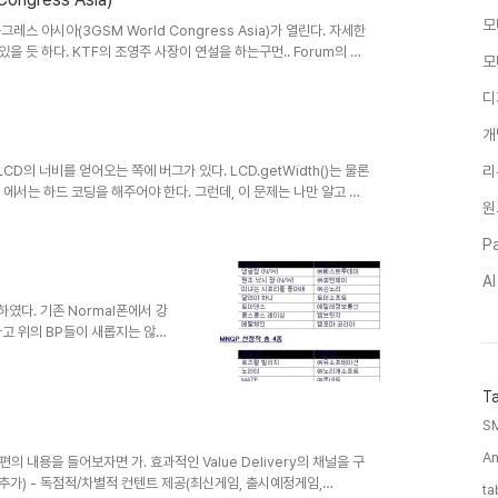
모
레스 아시아(3GSM World Congress Asia)가 열린다. 자세한
 수 있을 듯 하다. KTF의 조영주 사장이 연설을 하는구먼.. Forum의 주
모
일 주제만 옮겨보자면 Streamed
Mobile TV ModeratorSession1:Infrastructure &
디
 & business applicationsSession 2:Games, gambli..
개
CD의 너비를 얻어오는 쪽에 버그가 있다. LCD.getWidth()는 물론
리
0 에서는 하드 코딩을 해주어야 한다. 그런데, 이 문제는 나만 알고 있
원
 문제로 품검에러가 걸렸고, 디버깅 결과 문제가 있는 것을 확인을 했었
SKVM의 단말별 이슈 문서에서도 언급이 되질 않는다. 신기하네.....
Pa
A
였다. 기존 Normal폰에서 강
다고 위의 BP들이 새롭지는 않지
 매출이 올라가거나, SKT의 지
 없는 것도 재미있는 현상이다.
원하지 않아도 BP에서 들고올거
T
자니 잡음이 많을 것 같아서 피한
S
팅 푸쉬가 메뉴단 지원이 아니기
An
개발을 한단 말인..
편의 내용을 들어보자면 가. 효과적인 Value Delivery의 채널을 구
식 추가) - 독점적/차별적 컨텐트 제공(최신게임, 출시예정게임,
ta