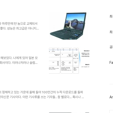
 모바일 플래시 게임 제공 - 고객지향적 상품검색 기능 제공 - 게임관련
이벤트몰을 통한 BP 및 고객 참여 증대 - GXG 매거진 발송을 통한 고객
 마일리..
최
최
근
자 하루만에 딴 놈으로 교체되서
글
과
 좋다. 성능은 최고급은 아니지
인
최
 그동안 썼던 노트북과는 사뭇 다
기
달려오던, 드라이브 시디도, XP
글
하나도 없다. 아범 노트북의 디
공
곤 아무것도 없다. 2. 하드 디스
어나, AS 센터, 홈페이지 접근
아범 노..
해보았다. 나에게 있어 일본 모
페
F
 회사이다. 이러나저러나 슬럼프
이
도를 해보는 나름대로 괜찮은 회
스
 공들여 만든 최근의 대작 게임
북
어지는 시리즈물로만 요즘 명성을
트
등의 연예인들을 이용한 광고등으
위
터
 비교해서 무색해져버린 느낌이
플
뺏긴 타격도 무시못할 것이고..
이 정체하고 있는 가운데 올해 들어 100만건의 누적 다운로드를 돌파
러
전자신문 기사이다. 이런 기사류를 쓰는 기자들.. 참 별로다... 혹시나 해
Ar
그
았더니.. 어? 안 보이네...?? 그럴리가.. 분명히 있을거야.. 역
인
반기 실적은 당초 목표치에 미치지 못할 것이 확실시 된다. 업계 일각에서는
가 올해 상반기 40% 정도 감소한 것으로 보고 있을 정도로 시장 자체
Ca