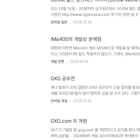
오는 10월 16일 - 20일까지 싱가포르에서 3GSM 월드 콩그
사항은 http://www.3gsmasia.com 에 가서 보면 알
제 중에 18일날 하는 포럼은 모조리 욕심나는 주제이다. 18
모바일 일반
2025.10.16
SessionsStrategyTechnologyInvestorSession 1:
Terminals built for contentSession 1:Enterprise
IM6400의 개발상 문제점
경험에 의하면 IM6400 에서 SKVM으로 개발을 할 때에 L
이고, HCENTER 등도 작동하지 않는다. 그래서, IM640
는 것인가, 아니면 나만 잘못 알고 있는 것인가? 분명히 이
개발 관련
2025.10.16
는데, 아무도 이러한 글을 올리는 것을 보지 못했다. 심지어 
* 2006/08/23 10:43에 포스팅한 글의 백업본입니다.
GXG 공모전
꽤나 발표가 오래 걸렸던 GXG 공모전이 오늘 결과를 발표하
세를 보이던 BP들이 많이 탈락된 것을 알 수가 있다. 그렇
만 말이다. 예상컨데 절대 이 BP들이 이번일을 계기로 해서
모바일 게임
2025.10.16
원을 받을 것 같지가 않다. 장르도 보자면, 의외로 RPG가
MNGP의 2개 정도가 MMORPG일까? RPG는 굳이 지
라는 예상과.. 그리고 너무 많은 RPG 장르에서 한두개 뽑
GXG.com 의 개편
것 같은 냄새가 좀 난다. SKT가 말하는 GXG에서의 마케
만을 바란다. MNGP 게임 4개는 정말 MNGP 플랫폼으로 
SKT가 7월말 쯤 gxg.com 를 개편한다고 공지를 했다.개
축하고(8월) - 2D/ARM9 게임 400여개(W2P 판매방