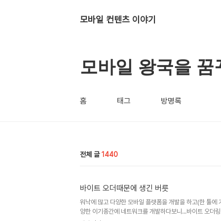
모바일 컨텐츠 이야기
모바일 왕국을 꿈
홈
태그
방명록
전체 글
1440
바이트 오더때문에 생긴 버릇
워낙에 많고 다양한 모바일 플랫폼을 개발을 하고(한 툴에 
양한 이기종간에 네트워크를 개발하다보니...바이트 오더링
는 바이트 배열값이 동일한 플랫폼에서는 신경 안 써도 되는