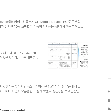
위치 조작에 따라 빅엔디안과 리틀 엔디안을 설정할 수 있다.(둘다 지
건 아래 함수를 사용하는 버릇이 생겼다.int
 ((data[inde..
ce들의 카테고리를 크게 CE, Mobile Device, PC 로 구분을
s CE가 설치된 PDA, 스마트폰, 이동형 기기들을 통칭해서 하는 말이로
뒤에 Consumer Electronics (CE)라는 문구를 발견했다. OTL
 Ce Ce【화학】 cerium CE CE Chemical
l Engineer;【컴퓨터】 customer engineer -ce 1 [「…배(..
리해 본다. 컴투스가 국내 모바
가 없을 것이다. 국내에 모바일
 놓치지 않는 모습이 무척이나 경
성공적인 현금확보등으로 안정적인
일 업계 흉년에는 어쩔 수 없나
직임을 보면 국내 시장이 포화가
개척에 준비를 많이 한 것을 알
다운로드수로서는 성공적이었으나
마케팅 잘하는 우리의 컴투스 나리께서 올 1월달부터 '천주'를 SKT로
고 KTF에 먼저 오픈을 한다. 올해 2월, 위 동영상을 보고 엄청난 충
분
온단 말인가? 궁금도 하고 의심도 많이 갔었다. 설마, 실제 플레이 동
블
는... (정확하진 않으나 내가 알기론 위의 동영상은 컴투스게 아니라 일
린 듯 하다. 애초에 폰 스펙이 무리였겠지. handygame의 신규 게
모
 ..
ngress Asia)