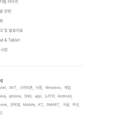
지털 라이프
발 관련
뷰
고 및 발표자료
d & Tablet
I 시장
ag
blet,
SKT,
스마트폰,
시장,
Wireless,
게임,
kia,
iphone,
SNS,
app,
노키아,
Android,
one,
모바일,
Mobile,
KT,
SMART,
구글,
무선,
고,