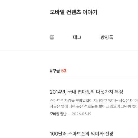
모바일 컨텐츠 이야기
홈
태그
방명록
구글
53
2014년, 국내 앱마켓의 다섯가지 특징
스마트폰 환경을 모바일앱이 지배하고 있다는 사실은 더 이
자들은 앱에 대한 높은 선호도를 보이고 있으며 그만큼 앱
중요하다. 2014년을 정리하는 보고서들이 보여주는 국내
모바일 일반
2026.05.19
로 정리를 해보았다. 첫째, 여전히 큰 국내 앱마켓 대형 
셀러들이 상위 랭크를 차지하면서 '앱마켓의 고착화'에 대한
부 공격적인 보고서들은 국내 사용자들이 새로운 앱에 대한
100달러 스마트폰의 의미와 전망
종말했다'는 결론을 도출하기도 했다. 하지만, 국내를 포함