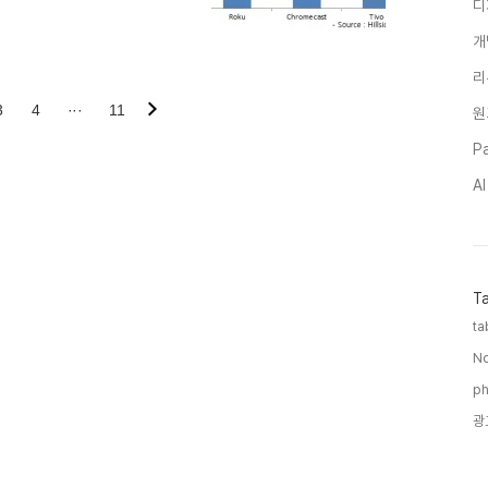
인 집계는 없지만 35달러라는 저
디
가 팔린 것으로 알려져 있다.유
개
Curry에 따르면 영국에서 발매
단기간에 매진되었다. 영국의 아마
리
순위 1위를 기록하면서 높은 관
발매 이후 몇일만에 4만대를 추가
3
4
···
11
원
Pa
A
T
ta
No
ph
광