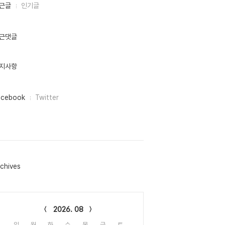
근글
인기글
근댓글
지사항
acebook
Twitter
chives
lendar
2026. 08
일
월
화
수
목
금
토