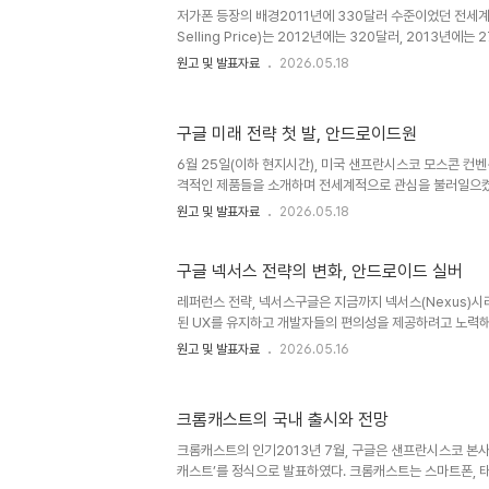
는 여전히 높은 것으로 조사되었다.최근 발간된 앱애니의 보고서에
저가폰 등장의 배경2011년에 330달러 수준이었던 전세계 
Selling Price)는 2012년에는 320달러, 2013년에
2분기까지의 ASP는 240달러로 집계된 상황이다. 스트래
원고 및 발표자료
2026.05.18
스마트폰 ASP는 북미를 제외하고 지금보다 20~30% 하
게 스마트폰의 ASP가 하락하는 이유는 크게 2가지가 있다
폰 보급이 이미 포화 상태이기 때문이다. 북미와 서유럽의 
구글 미래 전략 첫 발, 안드로이드원
시장은 90%를 연내에 넘어설 것으로 보인다. 판매 수요
을 위해 자연스럽게 신흥시장을 중심으로 사업을 진행하고 
6월 25일(이하 현지시간), 미국 샌프란시스코 모스콘 컨벤
격적인 제품들을 소개하며 전세계적으로 관심을 불러일으켰다.
관하게 대부분은 예상이 가능했거나 루머를 통해 이미 알려
원고 및 발표자료
2026.05.18
그 중에 하나가 ‘안드로이드 원’이다. '안드로이드 원’에 대해 
한 이해가 필요하다. 2014년 4월 29일 더인포메이션은
로그램을 도입할 계획이라고 보도했다. 관련한 언론 보도와 
구글 넥서스 전략의 변화, 안드로이드 실버
레퍼런스 전략, 넥서스구글은 지금까지 넥서스(Nexus)
된 UX를 유지하고 개발자들의 편의성을 제공하려고 노력해
드로이드는 현재 가장 많이 사용되는 스마트폰 플랫폼으로
원고 및 발표자료
2026.05.16
이 여전히 각자의 UX를 고집하고 있으며 자체 서비스앱을
복잡하다는 평가를 받고 있다. 구글은 이러한 문제를 해결
통해 레퍼런스 브랜드인 넥서스 시리즈를 꾸준히 제공해 오고 
크롬캐스트의 국내 출시와 전망
판매를 시작한 HTC의 ‘넥서스 원(Nexus One)’을 비롯
4, LG의 넥서스 5 등이 있다. 2012년, ASUS의 넥서스
크롬캐스트의 인기2013년 7월, 구글은 샌프란시스코 본
캐스트’를 정식으로 발표하였다. 크롬캐스트는 스마트폰, 태