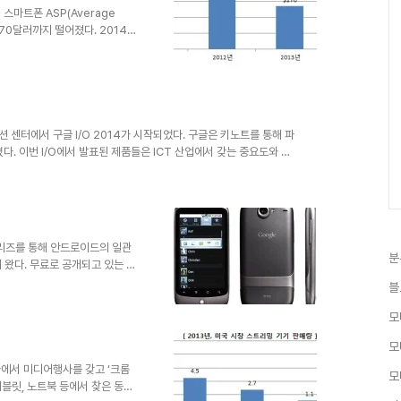
 의하면 'App Store S..
스마트폰 ASP(Average
는 270달러까지 떨어졌다. 2014년
티지애널리틱스(SA)는 2017년
락할 것으로 전망하고 있다. 이렇
. 첫째는 선진 시장에서 스마트
스마트폰 보급율은 80%, 국내
가 줄어들다보니 제조사들은 생존
있는데, 신흥시장은..
션 센터에서 구글 I/O 2014가 시작되었다. 구글은 키노트를 통해 파
 이번 I/O에서 발표된 제품들은 ICT 산업에서 갖는 중요도와 무
진 것이었다. 개인적으로 조금 의외인 발표 내용이 몇가지 있었는데
이야기를 하기 위해서는 ‘안드로이드 실버(Android Silver)’에 대
 구글이 넥서스 프로그램을 폐기하고 ‘안드로이드 실버’라는 새로운 프
루머의 내용을 ..
시리즈를 통해 안드로이드의 일관
분
 왔다. 무료로 공개되고 있는 안
 성장하였다. 제조사와 통신사들
블
 선탑재하면서 단편화가 심하고
하기 위해 일부 제조사와 협업을
모
있다. 2010년 1월 5일부터
모
해 삼성의 넥서스 S, LG의 넥서스
 7를 발표하면서 넥서스의..
사에서 미디어행사를 갖고 ‘크롬
모
블릿, 노트북 등에서 찾은 동영