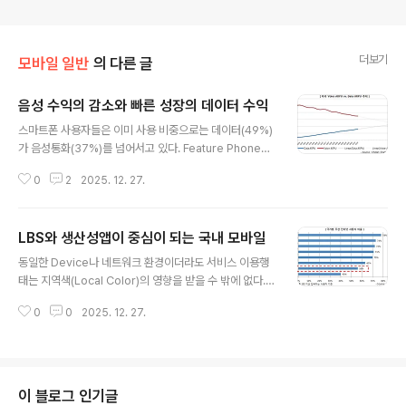
더보기
모바일 일반
의 다른 글
음성 수익의 감소와 빠른 성장의 데이터 수익
글 내용
스마트폰 사용자들은 이미 사용 비중으로는 데이터(49%)
가 음성통화(37%)를 넘어서고 있다. Feature Phone을
포함한 전체 미국 이동통신사의 ARPU를 보아도 Voice A
0
2
2025. 12. 27.
RPU는 지속적으로 하락하고 있고, Data ARPU는 계속
상승 중이다. Chetan Sharma Consulting 보고서는 미
국의 경우 2013년 2분기가 되면 역전이 될 것으로 예상하
LBS와 생산성앱이 중심이 되는 국내 모바일
고 있다. 이는 미국만의 현상은 아니다. OVUM 보고서에
글 내용
의하면 2010년 전세계 음성수익은 6,634억달러, 데이터
동일한 Device나 네트워크 환경이더라도 서비스 이용행
수익은 2,435억달러에서 2015년에는 각각 6,079억달
태는 지역색(Local Color)의 영향을 받을 수 밖에 없다.
러, 3,929억달러로 간격이 좁아질 것으로 보인다. 음성 수
서비스는 문화와 사회 현상을 반영하기 때문이다. 빠르게
익은 서서히 감소하고 있으며 데이터 수익은 빠르게 성장
0
0
2025. 12. 27.
성장하고 있는 스마트폰 산업에서 성공적인 서비스 개발을
하고 있는 것이다. 조금 다르게 해석한다면 이동..
위해서는 이러한 지역색을 이해하는 것이 매우 중요하다.
최근 Initiative에서 ‘Unlocking the power of Mobil
e’ 보고서를 통해 한국, 미국, 영국 등의 스마트폰 사용행태
를 비교하였는데, 국내 모바일 사용행태를 타국가와 비교
이 블로그 인기글