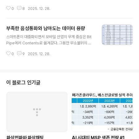
비게이션 시장이 2010년 1억대 수준에서 5년이 지난 20
0
8
2025. 12. 28.
15년에는 2억 8천 300만대까지 지속적으로 성장할 것으
로 전망하였다. 하지만, 이러한 시장 성장의 축제속에서 '전
문 네비게이션 기기'는 제외될 것으로 보인다.해당 보고서
부족한 음성통화와 남아도는 데이터 용량
에서 Dominique Bonte는 선진시장부터 네비게이션 시
글 내용
장은 점차 사라질 것을 예측했으며, 이는 향후 네비게이션
스마트폰이 대중화되면서 모바일 산업의 무게 중심은 Bit
업계에 인수합병 또는 퇴출 등의 지각변동이 일어날 것을
Pipe에서 Contents로 옮겨갔다. 그동안 무소불위의 권
암시하기도 한다. 업계에 따르면 2008년 120여개에 달하
력을 가지고 있던 이동통신사들은 위기감을 스스로 자각하
던 국내 네비게이션 업체는 2010년 현재 60여개로 줄어
0
9
2025. 12. 28.
였고, Open Market과 Platform 전략을 새롭게 내세우
들었다고 한다. 한때 국내시장 2위였던 '엑스로드'는 올초
며 서비스 사업자로서의 변신을 다시 한번 시도하였다. 그
자금부족 등의..
결과에 대해서는 조금씩 이견이 있겠지만 아직까지 실제
수익을 만들어 내지 못한 것은 분명하다. 이동통신사에서
떨어지는 매출과 예측할 수 없는 위기감을 넋놓고 볼 리가
이 블로그 인기글
없다. '최고의 엘리트 집단'답게 일반인들은 생각하지 못하
는 기막힌 방법을 제시하였다. 바로 음성통화, 무선데이터,
문자메세지를 하나의 패키지로 묶어 판매하는 것이다. 이
동통신사가 마련해 놓은 정액요금제 안에는 '무선 데이터
중심으로 사용한다'거나, ..
화상전화와 화상채팅
AI 시대의 MSP 생존 전략 #1