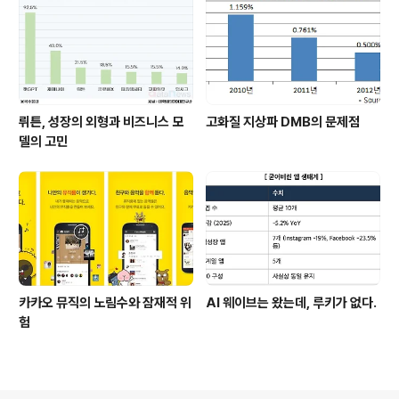
뤼튼, 성장의 외형과 비즈니스 모
고화질 지상파 DMB의 문제점
델의 고민
카카오 뮤직의 노림수와 잠재적 위
AI 웨이브는 왔는데, 루키가 없다.
험