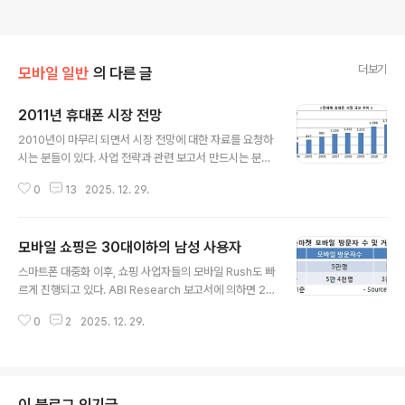
더보기
모바일 일반
의 다른 글
2011년 휴대폰 시장 전망
글 내용
2010년이 마무리 되면서 시장 전망에 대한 자료를 요청하
시는 분들이 있다. 사업 전략과 관련 보고서 만드시는 분을
위해 휴대폰 시장 추이와 전망에 대한 자료 몇가지를 공유
0
13
2025. 12. 29.
하고자 한다. 자료를 찾는 분들에게 조금이라도 도움이 되
기를 바란다.2009년 휴대폰 시장은 글로벌 경제 위기로
인해 역성장을 했었다. 2010년은 스마트폰의 대중화와 저
모바일 쇼핑은 30대이하의 남성 사용자
가 안드로이드 단말 등장, 신흥 시장의 단말 소비 등으로 인
글 내용
해 휴대폰 시장이 급성장을 하였다. 2010년 3분기까지의
스마트폰 대중화 이후, 쇼핑 사업자들의 모바일 Rush도 빠
휴대폰 누적 판매량은 11억 4,500만대로 전년동기대비 3
르게 진행되고 있다. ABI Research 보고서에 의하면 20
1.5%나 증가하였다. 지금과 같은 추세라면 2010년말까지
15년 전세계 모바일 쇼핑 시장은 $119 Billion로 큰 폭의
15억 8,800만대 정도까지 이를 것으로 예상된다. 휴대폰
0
2
2025. 12. 29.
성장할 것으로 전망되고 있다.국내 시장은 오픈 마켓을 중
가입자수 역시 계속해서 성장하고 있다. 2010년 가입자수
심으로 시장이 형성되고 있다. 11번가는 지난 6월 모바일
는 46.8억..
을 통한 한달 거래액이 9,000만원 수준에 불과했지만, 아
이폰용 어플리케이션을 출시한 후 6개월에 지난 최근에는
하루 거래액이 3,000만원으로 약 10배 정도 성장하였다.
이 블로그 인기글