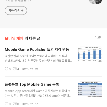
모바일 왕국을 꿈꾸며...
구독하기
더보기
모바일 게임
의 다른 글
Mobile Game Publisher들의 지각 변동
글 내용
영원한 킬러, 모바일 게임플랫폼이나 디바이스 특성과 무
관하게 모바일 게임은 꾸준히 킬러 컨텐츠의 역할을 톡톡
히 해내고 있다. 사용자의 이용 패턴의 영향도 덜 받는 탓에
0
4
2025. 12. 29.
모바일 게임 시장의 성장은 이제는 너무나 당연한 이야기
가 되었다. PWC의 최근 보고서에서는 2010년 전세계 모
바일 시장 규모는 84.6 억달러에서 2014년 130.6 억달
플랫폼별 Top Mobile Game 목록
러로 큰 성장을 할 것으로 예상하였다.최근 모바일 게임의
글 내용
유통은 App Store를 중심으로 이루어지고 있으며, 개발
Mobile App Store에서 Game이 차지하는 비중이 크
사들이 자본력과 마케팅 능력을 갖춘 Publisher의 Prod
다는 것은 너무나 잘 알려진 사실이다. Game이 성공하기
ucing을 거쳐 Game을 제공하는 기존 Value Chain을
위해서 필요한 조건은 단 하나 '재미있으면 된다' 이지만,
그대로 유지하고 있다. 주요 Publisher들의 경우 보유한
0
0
2025. 12. 27.
이 '재미'라는 기준이 극히 주관적이며 선호도에 따라 호불