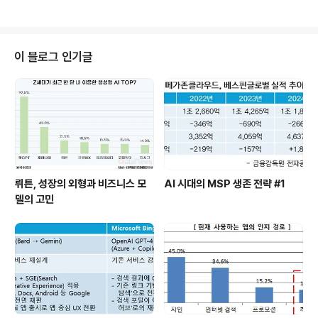
Brand License가 많아 시장 장악력을 유지하는데 큰 ..
호가 갈리게 마련이다. 특히, Mobile 에서는 플랫폼이나
Store에 따라 이를 구성하는 사용자들의 선호도나 특징이
존재한다. Top Rank 되어 있는 Game List들을 보면서
이러한 질문에 힌트를 얻기를 바란다. Apple App Store
이 블로그 인기글
에서 가장 많이 판매된 유료 게임은 역시나 다운로드된 'An
gry Bird'이다. $0.99에 불과한 이 Casual Game은 6
50백만번 판매되면서 iOS 기반에서만 450.5백만 달러
(한화로 약 52억원) 정도의 수익을..
뤼튼, 성장의 외형과 비즈니스 모
AI 시대의 MSP 생존 전략 #1
델의 고민