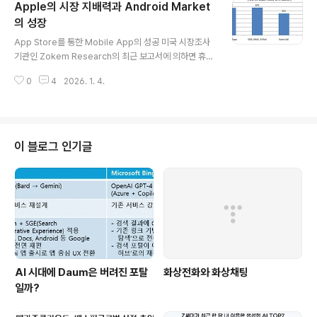
Apple의 시장 지배력과 Android Market
년까지 3.26배로 성장할 것으로 예상된다.단순히 Mobile
Device의 판매량만 높아지는 것은 아니다. 사용자들의 이
의 성장
글 내용
용행태와 벨류 체인을 파괴하면서 ICT 시장을 재정의하고
App Store를 통한 Mobile App의 성공 미국 시장조사
있다. 반면에 기존 ICT산업의 중심이 되었던 Home PC
기관인 Zokem Research의 최근 보고서에 의하면 휴대
(Desktop, Notebook 등)는 점차 소외당하고 있다. 이
전화 이용자들이 매달 Mobile App 사용에 소비하는 시
번 포스팅..
0
4
2026. 1. 4.
간은 총 667분으로 음성통화(531분), 웹서핑(422분) 이
용시간을 넘어섰다고 한다. Onlineitdegree.com의 조
사에 의하면 2010년 Mobile App의 다운로드는 50억건
으로 전년대비 약 17배나 많아졌다.App Store를 통해 컨
텐츠들과 정보가 유통되고 사용자들의 Mobile 기기를 사
이 블로그 인기글
용하는 행태가 변하고 있는 것이다. 이번 포스팅에서는 Ap
p Store의 현재 상황을 이해하기 위해 몇가지 보고서의
주요 부분을 공유하고자 한다. App Store에 대한 대응 전
략이나 보고서를 만들 때 도움이 되기를 ..
AI 시대에 Daum은 버려진 포탈
화상전화와 화상채팅
일까?