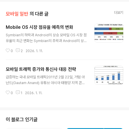
더보기
모바일 일반
의 다른 글
Mobile OS 시장 점유율 예측의 변화
글 내용
Symbian의 하락과 Android의 상승 모바일 OS 시장 점
유율의 최근 변화는 Symbian의 추락과 Android의 상승
이라고 요약할 수 있다. Symbian은 2009년 46.9%에서
0
2
2026. 1. 11.
2010년 37.6%로 끝없는 추락을 하고 있다. 여전히 시장
점유율 1위를 유지하고 있지만 더이상 '강자'라고 인식하지
않는다. 반면에 Android는 3.9%에서 22.7%로 급상승
모바일 트래픽 증가와 통신사 대응 전략
하여 Google의 위력을 증명하고 있다. iOS 역시 14.4%
글 내용
에서 15.7%로 상승세를 유지하고 있다. 실제 스마트폰에
급증하는 국내 모바일 트래픽2011년 2월 22일, 거텀 아
서 발생되는 Traffic Share를 비교해 보면 출하량 기준의
난드(Gautam Anand) 유튜브 아시아 태평양 지역 콘텐
Market Share와는 다소 상이한 현상을 보이고 있다. An
츠 파트너십 총괄은 서울에서 열린 기자간담회에서 "올해
droid는 2010년 4월 5.9%에서 2011년 3월 15.2%로
0
1
2026. 1. 11.
1월 한국의 유튜브 모바일 트래픽 비중은 작년 동기 대비 9
빠른 성장을 하..
배 상승하는 등 한국시장에서 유튜브의 모바일 시청이 크
게 증가했다"고 밝혔다. "특히 작년 한국 유튜브의 모바일
트래픽 비중은 20%로 세계 최고 수준"이라고 설명할 정도
국내 모바일 트래픽의 성장은 경이적이다.실제 국내 모바
이 블로그 인기글
일(3G) 월 트래픽은 2010년 1월 456 TB에서 2011년 1
월 5,596 TB로 12.27배나 증가하였다. 스마트폰과 스마