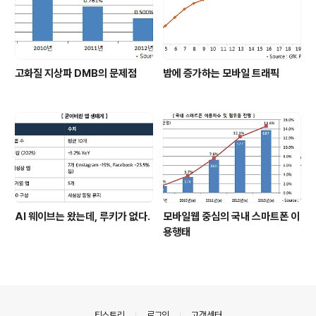
고화질 지상파 DMB의 문제점
밤에 증가하는 모바일 트래픽
AI 웨이브는 왔는데, 루키가 없다.
모바일웹 중심의 국내 스마트폰 이
용행태
의안내
티스토리
로그인
고객센터