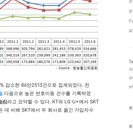
리
원
Pa
A
T
모
SN
4% 감소한 86만2513건으로 집계되었다. 전
ph
월
다음으로 높은 번호이동 건수를 기록하였
 승리
라고 요약할 수 있다. KT와 LG U+에서 SKT
최
최
 데 비해 SKT에서 두 회사로 옮긴 가입자수
근
글
과
인
최
기