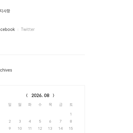
지사항
acebook
Twitter
chives
lendar
2026. 08
일
월
화
수
목
금
토
1
2
3
4
5
6
7
8
9
10
11
12
13
14
15