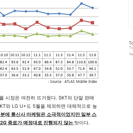
방
To
문
To
자
Ye
수
월 시장은 여전히 뜨거웠다. SKT의 단말 판매
T와 LG U+도 5월을 제외하면 대체적으로 높
덕분에 통신사 마케팅은 소극적이었지만 일부 스
 2G 종료가 예정대로 진행되지 않는
탓이다.