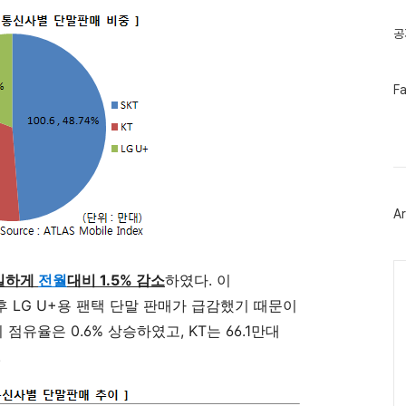
글
공
페
F
이
스
북
트
위
터
플
러
Ar
그
인
Ca
유일하게
전월
대비 1.5% 감소
하였다. 이
이후 LG U+용 팬택 단말 판매가 급감했기 때문이
 점유율은 0.6% 상승하였고, KT는 66.1만대
.