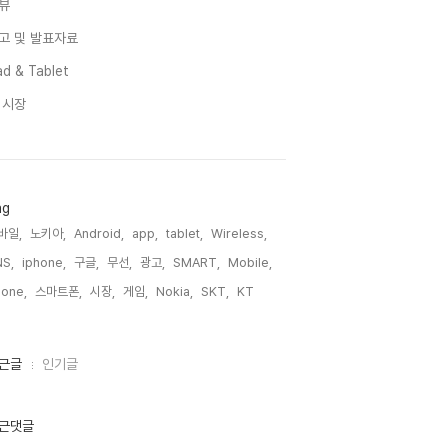
뷰
고 및 발표자료
d & Tablet
I 시장
ag
바일,
노키아,
Android,
app,
tablet,
Wireless,
S,
iphone,
구글,
무선,
광고,
SMART,
Mobile,
one,
스마트폰,
시장,
게임,
Nokia,
SKT,
KT,
근글
인기글
근댓글