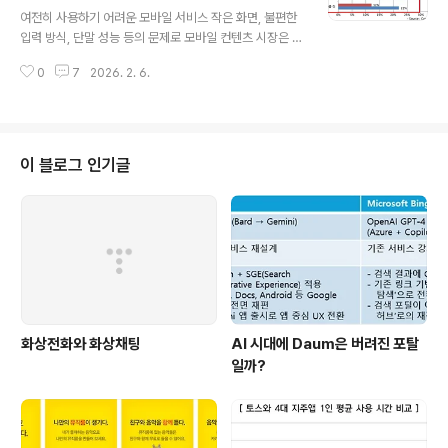
글 내용
통해 다양한 각도에서 이번 화두를 검증을 해보도록 하자.
여전히 사용하기 어려운 모바일 서비스 작은 화면, 불편한
사용자는 Web과 App을 구별해서 이용comScore가 C
입력 방식, 단말 성능 등의 문제로 모바일 컨텐츠 시장은 오
NN과 Amazon, The Weather Channel 등에 접속하
랜 기간 동안 '기대주'에만 머물러 있었다. 그리고 최근 몇
는 모바일 사용자들을 조사한 결과 Web과..
0
7
2026. 2. 6.
년사이에 iPhone과 Android를 통해 스마트폰 대중화가
빠르게 이루어졌다. 단말 보급량이 높아지니 각종 웹사이
트가 모바일 전용 페이지를 지원하고 새로운 아이디어로
무장한 다양한 App들이 앱스토어에 등장하는 선순환이
되고 있다.예전에 비해 비약적인 발전과 대중화가 되었지
이 블로그 인기글
만 여전히 모바일 기기를 통한 서비스 이용은 일반인들에
게 낯설고 어렵다. 사용자들이 모바일 서비스를 사용하면
서 겪는 불편한 점이 무엇이며 어느 정도의 사용자 경험을
기대하는지 Compuware와 Gomez, Inc의 보고서들을
통해 알아보도록 하자. 느린 ..
화상전화와 화상채팅
AI 시대에 Daum은 버려진 포탈
일까?