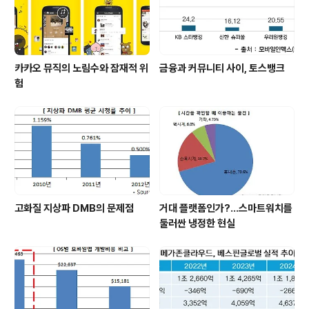
카카오 뮤직의 노림수와 잠재적 위
금융과 커뮤니티 사이, 토스뱅크
험
고화질 지상파 DMB의 문제점
거대 플랫폼인가?…스마트워치를
둘러싼 냉정한 현실