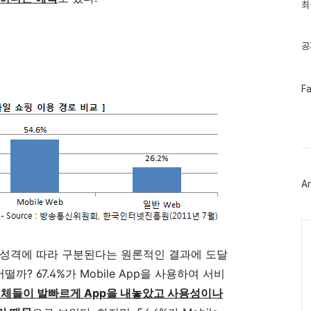
인
최
기
글
공
페
F
이
스
북
트
위
터
플
러
Ar
그
인
Ca
츠 성격에 따라 구분된다는 원론적인 결과에 도달
까? 67.4%가 Mobile App을 사용하여 서비
업체들이 발빠르게 App을 내놓았고 사용성이나