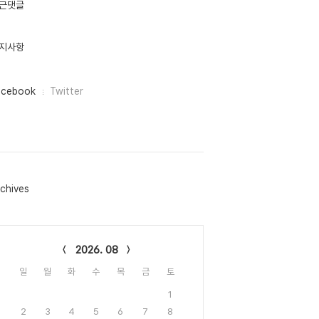
근댓글
지사항
acebook
Twitter
chives
lendar
2026. 08
일
월
화
수
목
금
토
1
2
3
4
5
6
7
8