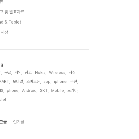
뷰
고 및 발표자료
d & Tablet
I 시장
ag
,
구글,
게임,
광고,
Nokia,
Wireless,
시장,
MART,
모바일,
스마트폰,
app,
iphone,
무선,
S,
phone,
Android,
SKT,
Mobile,
노키아,
blet,
근글
인기글