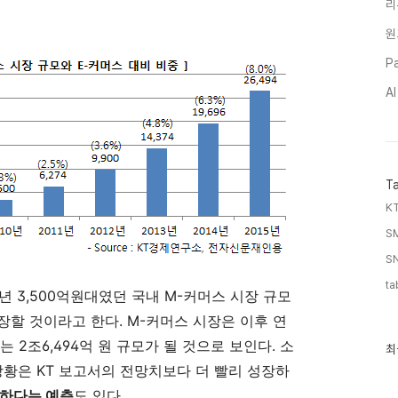
리
원
Pa
A
T
KT
S
SN
ta
년 3,500억원대였던 국내 M-커머스 시장 규모
급성장할 것이라고 한다. M-커머스 시장은 이후 연
는 2조6,494억 원 규모가 될 것으로 보인다. 소
최
최
근
상황은 KT 보고서의 전망치보다 더 빨리 성장하
글
과
능하다는 예측
도 있다.