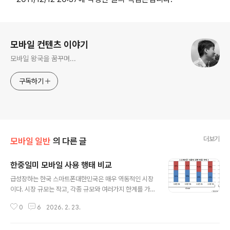
로그 정보
모바일 컨텐츠 이야기
모바일 왕국을 꿈꾸며...
구독하기
더보기
모바일 일반
의 다른 글
한중일미 모바일 사용 행태 비교
글 내용
급성장하는 한국 스마트폰대한민국은 매우 역동적인 시장
이다. 시장 규모는 작고, 각종 규모와 여러가지 한계를 가지
고 있으면서도 변곡점만 넘기면 놀랄정도로 빠르게 성장한
0
6
2026. 2. 23.
다. 최근 국내 스마트폰 시장의 변화는 가장 대표적인 사례
이다. 불과 2년 전에 불과 80만명이 불과하던 스마트폰 가