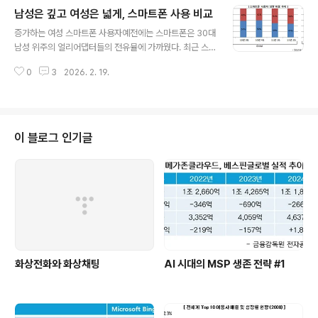
입자는 지난 10월에 2천만명을 돌파하였다.국내 시장은
남성은 깊고 여성은 넓게, 스마트폰 사용 비교
다소 과할 정도로 쏠림 현상이 심하다. 스마트폰의 가능성
글 내용
이 어느 정도 입증되자 아예 피쳐폰을 내놓지 않은 제조사
증가하는 여성 스마트폰 사용자예전에는 스마트폰은 30대
가 생길만큼 올인을 했다. 덕분에 신규 단말의 스마트폰 비
남성 위주의 얼리어댑터들의 전유뮬에 가까웠다. 최근 스
중은 높아졌고 빠르게 대중화될 수 있었다. 2010년 1분기
마트폰의 대중화가 빠르게 진행되면서 성별과 특정 연련층
12.6%에 불과하던 스마트폰 판매 비중은 2011년 3분기
0
3
2026. 2. 19.
에 한정되지 않은 기기로 바뀌고 있다. Global 스마트폰
에는 80.8%까지 높아졌다. 무선 인터넷 사용도 빠르게 증
사용자들의 성별 추이는 2011년 1분기부터 여성 사용자가
가단순히 보급율만 높아진 ..
오히려 많아지고 있다. 국내 SKT의 누적 가입자는 남성 5
2%로 여성 48%보다 약간 높지만 지난 7월에 발표된 '제
3차 스마트폰 이용실태조사'에서는 여성 신규 가입자가 더
이 블로그 인기글
높게 조사된 적이 있다. 남성은 Android, 여성은 RIMiOS
와 Symbian 스마트폰은 성별에 따른 선호도 차이없이 고
르게 선호한다. 반면에 Android는 남성 61%, RIM은 여
성 59%가 사용하는 것으로 조사되어 다소 영향이 있는 것
을..
화상전화와 화상채팅
AI 시대의 MSP 생존 전략 #1