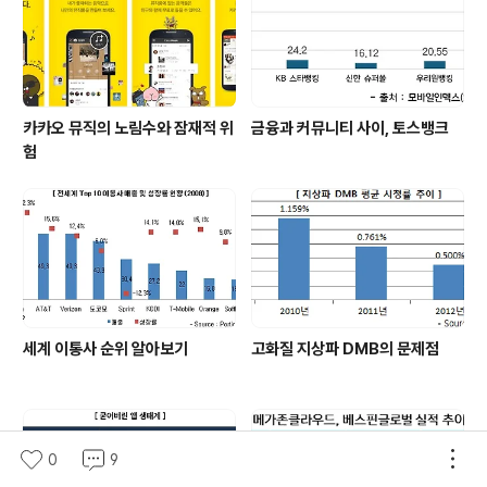
카카오 뮤직의 노림수와 잠재적 위
금융과 커뮤니티 사이, 토스뱅크
험
세계 이통사 순위 알아보기
고화질 지상파 DMB의 문제점
0
9