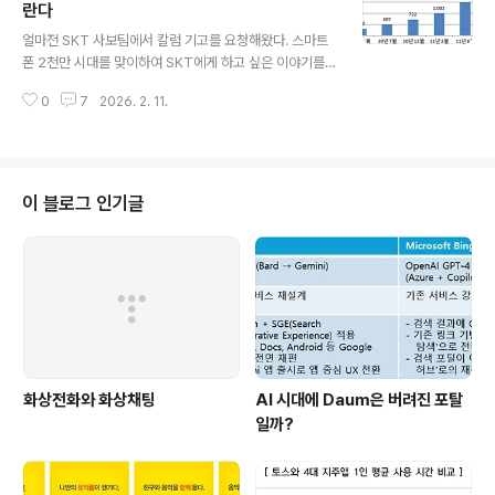
한 시장이다. 시장규모가 작고 원천기술은 부족하며 규제
란다
글 내용
가 많아 새로운 기술을 적용하기에 알맞지 않다. 그럼에도
얼마전 SKT 사보팀에서 칼럼 기고를 요청해왔다. 스마트
불구하고 세계적인 휴대폰 제조사인 삼성 전자와 LG 전자
폰 2천만 시대를 맞이하여 SKT에게 하고 싶은 이야기를
가 있으며 웹서비스가 일찍부터 발달했다. 해외에서는 한
전달할 수 있는 기회인 듯 하여 승낙하였다. 평소 블로그를
국을 오래전부터 '무선의 강국'으로 인지하고 있다.한국은
0
7
2026. 2. 11.
통해서 주장했던 Telco의 위기와 집중해야 할 것을 정리
'인프라'가 성장을 견인했다..
해 보았다. 최종 인쇄본은 글의 순서가 재배치되어 있는데
개인적인 기록을 위해 편집 이전의 원고를 공유해본다. 코
닥의 몰락카메라 산업의 대표주자인 코닥이 131년 역사를
끝내야 할지도 모른다. 2011년 10월, 코닥이 로펌을 고용
이 블로그 인기글
해 법정관리 신청을 검토하고 있다는 루머가 언론에 보도
되었다. 1997년 주당 97달러까지 올랐던 코닥의 주가는
당일 78센트까지 폭락하였다.1880년, 사업을 시작한 코
닥은 한때 전세계에서 14만명 정도의 종업원을 고용할 정
도로 성장했으나 필름 카메라..
화상전화와 화상채팅
AI 시대에 Daum은 버려진 포탈
일까?