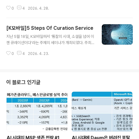
세션 발표를 담당하여 참석하였다. 오랜만에 반가운 얼굴
0
4
2026. 4. 28.
들과 인사하는 것만으로 즐거웠던 시간이었고 재미난 이야
기와 깊은 인사이트를 들을 수 있었다. 세션 발표의 주제는
'서비스 기반의 플랫폼 전략'로 15분이란 시간의 한계때문
[K모바일]5 Steps Of Curation Service
에 주요 핵심만 화두로 던지고 내려왔다. 아래는 발표 슬라
글 내용
이드이다. ‘플랫폼’이라는 단어가 IT 전략의 핵심 키워드로
지난 5월 18일, K모바일에서 '통찰의 시대, 소셜을 넘어 이
자리잡은지 오래되었지만 명확한 정의를 내리기는 여전히
젠 큐레이션이다'라는 주제의 세미나가 개최되었다. 주최
힘들다. 사업영역이나 담당 업무에 따라 해석하는 것이 다
측에게 핀터레스트를 중심으로 큐레이션 서비스의 사례를
르다. 하지만, 가장 성공적인 플랫폼이 무엇이냐고 묻는 질
0
4
2026. 4. 23.
소개해달라는 요청을 받고 두번째 세션을 발표하였다. 세
문에는 애플의 iOS나 구글의 안드로이드로 쉽게 압축되는
션 제목은 '5 Steps Of Curation Service'으로 정했고
편이다. 그렇다면 플..
전체 발표 내용은 위와 같다. 현대사회는 정보화의 시대이
다. 온라인 서비스도 정보를 어떻게 생산하고 유통한 후에
잘 소비하느냐가 계속된 화두였다. 최근에 급성장한 큐레
이 블로그 인기글
이션 서비스에 대해서는 다양한 해석과 관점이 가능하다.
이 자리에서는 정보의 관점에서 큐레이션 서비스를 살펴보
도록 하겠다.과거에는 정보를 모으는 능력이 중요했다. PC
통신의 IP, 웹시대의 CP 들을 통해 정보를 집적(Aggrega
tion)하..
AI 시대의 MSP 생존 전략 #1
AI 시대에 Daum은 버려진 포탈