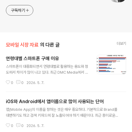
구독하기
더보기
모바일 시장 자료
의 다른 글
연령대별 스마트폰 구매 이유
글 내용
스마트폰이 대중화되면서 연령대별로 활용하는 용도와 정
도에서 차이가 많이 나고 있다. 최근 DMC Media에서 발
표한 보고서에 따르면 20~30대는 인터넷 접속과 모바일
0
0
2026. 5. 7.
앱을 사용하기 위한 목적이 많은 것으로 조사되었다. 반면
에 40~50대는 주변 사람들이 모두 스마트폰을 이용하거
나 업무의 효율적인 처리를 위한 수동적인 모습이 높았다.
iOS와 Android에서 앱이름으로 많이 사용되는 단어
* 2012/07/30 14:00에 작성한 글의 백업본입니다.
글 내용
앱(Mobile App)의 이름을 정하는 것은 매우 중요하다. 기본적으로 Brand를
대변하기도 하고 검색 키워드에 잘 노출되어야 하기 때문이다. 최근 흥미로운
보고서 2개가 발행되었다. iOS와 Android 앱들의 이름 중에 가장 많이 사용
0
0
2026. 5. 7.
되는 단어가 어떤 것인지를 조사한 내용이다. 아래 리스트를 참고하기 바란다.