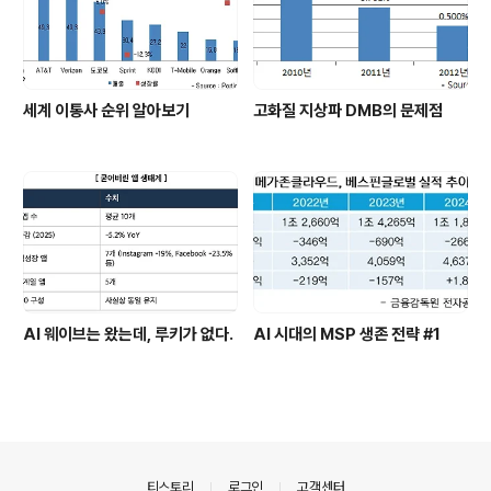
세계 이통사 순위 알아보기
고화질 지상파 DMB의 문제점
AI 웨이브는 왔는데, 루키가 없다.
AI 시대의 MSP 생존 전략 #1
의안내
티스토리
로그인
고객센터