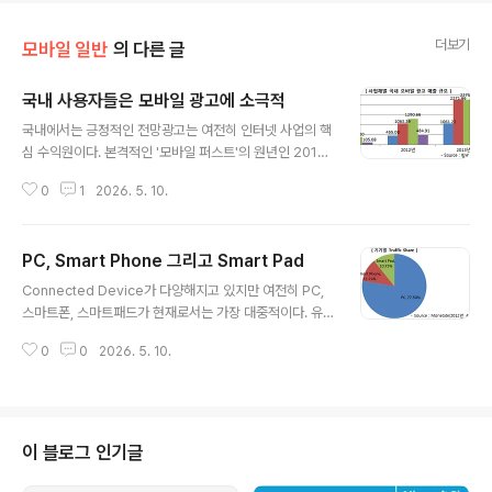
더보기
모바일 일반
의 다른 글
국내 사용자들은 모바일 광고에 소극적
글 내용
국내에서는 긍정적인 전망광고는 여전히 인터넷 사업의 핵
심 수익원이다. 본격적인 '모바일 퍼스트'의 원년인 2013
년에도 여전히 '기대주'이며 관심들이 높다. 모바일 광고를
0
1
2026. 5. 10.
주제로 하는 보고서들은 하나같이 장미빛을 그리고 있다.
큰 폭으로 성장할 것이며 많은 기업들에게 핵심적인 매체
가 될 것이라는 이야기이다.방송통신위원회은 2012년 국
PC, Smart Phone 그리고 Smart Pad
내 모바일 광고 시장 규모가 2159억원이라고 발표했다.
글 내용
전년대비 약 184%가 성장한 것이다. 2013년에는 약 9
Connected Device가 다양해지고 있지만 여전히 PC,
3% 성장하여 4160억원 정도의 시장 규모를 만들어 낼 것
스마트폰, 스마트패드가 현재로서는 가장 대중적이다. 유
이라고 전망했다. 사업체별의 매출 규모는 위 그래프와 같
사해 보이는 이들은 사실은 각각 고유한 사용행태와 생태
고 플랫폼사의 영향력이 더욱 커질것으로 예측하였다. 전
0
0
2026. 5. 10.
계를 가지고 있다. 그렇기 때문에 이들을 비교한 자료들이
세계 전망치는 61.6% 성장해외의 일부 리서치기관들은 올
많은데 본 블로그에서도 아래와 같이 여러번 포스팅을 했
해 모바일 광고 시장을 다소 보..
었다. - Desktop, Smart Phone 그리고 Tablet PC- P
C vs. Smart Phone vs. Smart Pad 광고 효과- PC v
s. Smart Phone vs. Smart Pad 웹 사용 행태- Smart
이 블로그 인기글
Phone과 Smart Pad의 사용행태 비교이번에는 최신 자
료를 기준으로 다시 한번 이 주제로 정리를 해보고자 한다.