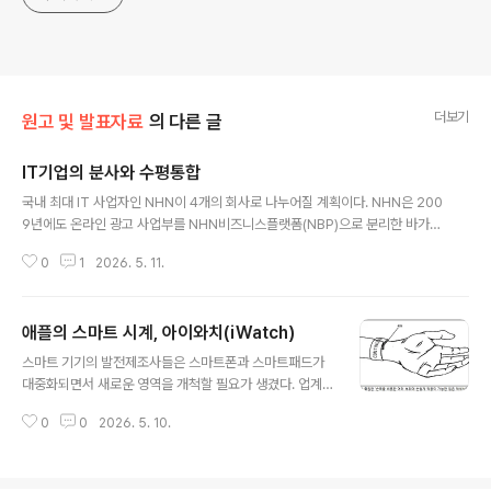
더보기
원고 및 발표자료
의 다른 글
IT기업의 분사와 수평통합
글 내용
국내 최대 IT 사업자인 NHN이 4개의 회사로 나누어질 계획이다. NHN은 200
9년에도 온라인 광고 사업부를 NHN비즈니스플랫폼(NBP)으로 분리한 바가
있다. NHN만의 모습은 아니다. 2011년 10월, SK텔레콤은 서비스 조직을 분
0
1
2026. 5. 11.
리하여 SK플래닛으로 분사시켰다. KT는 작년 12월에 미디어콘텐츠 부문을 중
심으로 ‘KT미디어허브’라는 자회사로 분사시켰다.해외 IT 기업들은 정반대의
모습을 보여준다. 구글은 2005년에 안드로이드(Android)사를 인수해 현재의
애플의 스마트 시계, 아이와치(iWatch)
모바일 OS 시장을 독주하고 있다. 2011년에는 모토로라를 인수하여 단말 제조
글 내용
의 라인업을 갖추고 있다. Wi-Fi 사업자 Boingo와 제휴하여 Wi-Fi 서비스까
스마트 기기의 발전제조사들은 스마트폰과 스마트패드가
지 제공하고 있다. 페이스북도 최근에는 오프라인 상점들과 무료 와이파이 ..
대중화되면서 새로운 영역을 개척할 필요가 생겼다. 업계
에서 가장 관심을 가지는 기기가 스마트 TV, 스마트 자동
0
0
2026. 5. 10.
차, 스마트 시계 등이다. 이 중에서 스마트 시계는 스마트
안경과 함께 '웨어러블 컴퓨터(Wearable Compute
r)’로 불리우며 차세대 컴퓨터 산업의 핵심으로 보고 있다.