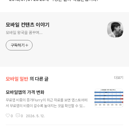
로그 정보
모바일 컨텐츠 이야기
모바일 왕국을 꿈꾸며...
구독하기
더보기
모바일 일반
의 다른 글
모바일앱의 가격 변화
글 내용
무료앱 비중의 증가Flurry의 최근 자료를 보면 앱스토어에
서 무료앱의 비중이 갈수록 높아지는 것을 확인할 수 있다.
2010년 84%에서 2013년 90%까지 증가할 것으로 전
0
0
2026. 5. 12.
망하고 있다. 앱스토어 가격의 상징처럼 인식되었던 $0.9
9로 판매되는 유료앱은 6%에서 15%까지 증가했으나 다
시 6%로 돌아오는 추이를 보이고 있다. 평균 가격은 하락