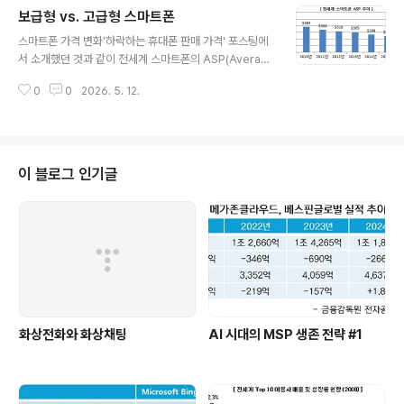
보급형 vs. 고급형 스마트폰
중덕분에 앱스토어 내의 평균 판매 가격은 지속적으로 하
글 내용
락하고 있다. Flurry의 자료에 의하면 iPhone 앱의 평균
스마트폰 가격 변화'하락하는 휴대폰 판매 가격' 포스팅에
가격은 $0.19, iPad 앱은 $0.50로 알려졌다. 무료앱의
서 소개했던 것과 같이 전세계 스마트폰의 ASP(Averag
비중이 높은 Android 앱의 경우는 $0.06에 불과하다. 앱
e Selling Price)는 지속적으로 하락하고 있다. 최근 발표
판매만으로 수익을 만들 수 있는 시대는 지나갔다. 사용자
0
0
2026. 5. 12.
된 하이투자증권의 보고서에서도 동일한 내용을 조사했는
들은 공짜를 좋아해 사용자들이 무료를 선호하는 것..
데 2008년 $541에서 2012년 $319으로 내려간 것으
로 확인되었다. 이러한 추이는 계속되어 2017년이 되면
$218까지 하락할 전망이다. 보급형 스마트폰의 증가업계
에서는 고급형 스마트폰이 주류를 이루던 지금까지와 달리
이 블로그 인기글
점차 보급형 스마트폰의 판매 비중이 높아질 것으로 보고
있다. 고급형 스마트폰($300 이상)의 성장률은 201년 8
9%에서 2014년 5%로 감소할 것으로 전망된다. 보급형
스마트폰($300미만)의 성장율 역시 감소추이를 보이지만
상대적으로 완..
화상전화와 화상채팅
AI 시대의 MSP 생존 전략 #1