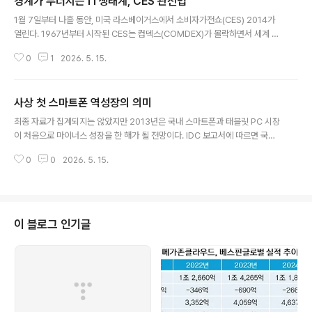
경계가 무너지는 IT생태계, CES 관전법
글 내용
1월 7일부터 나흘 동안, 미국 라스베이거스에서 소비자가전쇼(CES) 2014가
열린다. 1967년부터 시작된 CES는 컴덱스(COMDEX)가 몰락하면서 세계 최
대 규모의 전자제품&정보통신(IT) 전시회로 자리잡았다. 주최측 발표에 의하면
0
1
2026. 5. 15.
이번 CES에는 전세계 3천200여개 기술 기업들이 참가해 2만개가 넘는 신제
품이 전시될 예정이다. CES는 매년 1월에 열리기 때문에 해당년도 전자기기 트
렌드와 사업자들의 전략을 가장 먼저 접할 수 있는 행사이다. 전년도 조직개편
사상 첫 스마트폰 역성장의 의미
을 마무리하고 각 사업체들의 임원들이 처음으로 공식적인 활동을 펼치는 장소
글 내용
이기도 하여 대규모 사업 제휴도 일어난다. 기기의 변화는 서비스나 콘텐츠에도
최종 자료가 집계되지는 않았지만 2013년은 국내 스마트폰과 태블릿 PC 시장
직접적인 영향을 주기 때문에 IT 종사자라면 CES에 전시되는 내용에 반드시
이 처음으로 마이너스 성장을 한 해가 될 전망이다. IDC 보고서에 따르면 국내
주목할 필요가 ..
스마트기기의 총출하량은 2830만 대로 전년대비 약 5% 감소하였다. 스마트
0
0
2026. 5. 15.
기기 중에서 스마트폰의 감소는 유독 크게 보인다. SA는 국내 스마트폰 출하량
이 2630만대로 전년대비 약 15% 정도 마이너스 성장을 한 것으로 전망하였
다.국내 스마트폰 시장이 이렇게 역성장한 것은 시장이 정점을 넘어서 포화상태
가 되었기 때문으로 풀이되고 있다. 스마트폰 성장의 속도가 느려질 것이라는
것은 업계 전문가들이 여러 차례 예견했던 사실이다. 전세계 시장의 속도와 비
이 블로그 인기글
교하여 지나치게 빠르게 보급되었던 국내시장은 2012년에 이미 정점을 찍었다
고 평가를 받아 왔다.일시..