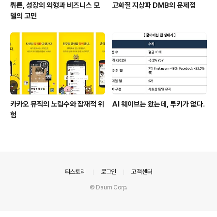
뤼튼, 성장의 외형과 비즈니스 모
고화질 지상파 DMB의 문제점
델의 고민
카카오 뮤직의 노림수와 잠재적 위
AI 웨이브는 왔는데, 루키가 없다.
험
의안내
티스토리
로그인
고객센터
© Daum Corp.