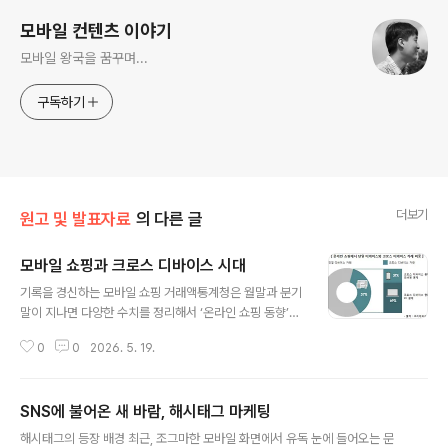
모바일 컨텐츠 이야기
모바일 왕국을 꿈꾸며...
구독하기
더보기
원고 및 발표자료
의 다른 글
모바일 쇼핑과 크로스 디바이스 시대
글 내용
기록을 경신하는 모바일 쇼핑 거래액통계청은 월말과 분기
말이 지나면 다양한 수치를 정리해서 ‘온라인 쇼핑 동향’을
하고 있다. 국가 기관의 신뢰성 있는 보고서인 만큼 발표가
0
0
2026. 5. 19.
될 때마다 다수의 언론사가 인용을 하면서 이슈가 된다. 최
근의 화두는 당연히 ‘모바일 쇼핑’이다. 2013년 1월부터는
PC와 모바일로 구분해서 발표하고 있는데 눈에 띄게 빠른
SNS에 불어온 새 바람, 해시태그 마케팅
성장을 보이기 때문이다.지난 7월 4일에 발표된 2016년
글 내용
5월 자료를 살펴보자. 전체 5조 1783억 원의 온라인 쇼핑
해시태그의 등장 배경 최근, 조그마한 모바일 화면에서 유독 눈에 들어오는 문