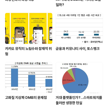
일까?
카카오 뮤직의 노림수와 잠재적 위
금융과 커뮤니티 사이, 토스뱅크
험
고화질 지상파 DMB의 문제점
거대 플랫폼인가?…스마트워치를
둘러싼 냉정한 현실