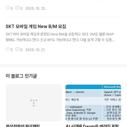
G가능 단말기로써 현재 SKT단말기 라인업에서 최상급 스펙을 가지고 있다. 평
0
0
2025. 10. 22.
가단 단말기는 6종으로 통일되었다. 단말기의 목록은 아래와 같다. SCH-B41
0 SCH-B470 SCH-B540 SCH-B560 SCH-B590 SCH-V900 07년 2
월 6일 이후 제안되는 게임제안들은 위 단말기에 대해서는 모두 지원해야 한다.
SKT 모바일 게임 New B/M 모집
추가적으로 SCH-B250의 경우 사업팀 담당자들이 사용하고 있는 폰이기에
글 내용
이폰 또한 지원하셔야 한다. 희안하게 모두 삼성폰인게 좀 그렇긴 하다만... 스펙
SKT에서 모바일 게임과 관련된 New BM을 모집하고 있다. VM은 물론 WAP
들이 상향 조정이 되면서 속도 문제에서 약간 이득을 볼 듯 하다. *..
형태도 가능하다고 한다. 신규 BP도 가능하다고 한다. 다들 쉽게 구할 수 있겠
지만 혹시 어려운 분들을 위하여 제안서 양식을 올려드린다. BM이니 만큼 다양
0
0
2025. 10. 21.
한 각도에서의 모바일 게임 모델과 게임성도 같이 필요하다는 것은 당연하다고
할 것이다. 너무 어렵게 생각할 필요없이 publishing Channel의 다양함이나
재미난 정액제 시스템, 새로운 기술의 적용이나 커뮤니티 등의 다른 서비스와
연동 할 수 있는 것들을 생각해 보면 되지 않을까 싶다. 너무 어려운 BM 어렵게
만들어봐야 그 사람들 이해 못한다. 거창한 것보다는 Simple 하면서 적용이 쉬
이 블로그 인기글
운 것이 좋을 것이다. Add-On 형태의 외장 Device는 절대 꿈도 꾸..
화상전화와 화상채팅
AI 시대에 Daum은 버려진 포탈