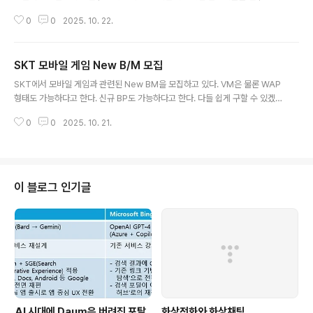
G가능 단말기로써 현재 SKT단말기 라인업에서 최상급 스펙을 가지고 있다. 평
0
0
2025. 10. 22.
가단 단말기는 6종으로 통일되었다. 단말기의 목록은 아래와 같다. SCH-B41
0 SCH-B470 SCH-B540 SCH-B560 SCH-B590 SCH-V900 07년 2
월 6일 이후 제안되는 게임제안들은 위 단말기에 대해서는 모두 지원해야 한다.
SKT 모바일 게임 New B/M 모집
추가적으로 SCH-B250의 경우 사업팀 담당자들이 사용하고 있는 폰이기에
글 내용
이폰 또한 지원하셔야 한다. 희안하게 모두 삼성폰인게 좀 그렇긴 하다만... 스펙
SKT에서 모바일 게임과 관련된 New BM을 모집하고 있다. VM은 물론 WAP
들이 상향 조정이 되면서 속도 문제에서 약간 이득을 볼 듯 하다. *..
형태도 가능하다고 한다. 신규 BP도 가능하다고 한다. 다들 쉽게 구할 수 있겠
지만 혹시 어려운 분들을 위하여 제안서 양식을 올려드린다. BM이니 만큼 다양
0
0
2025. 10. 21.
한 각도에서의 모바일 게임 모델과 게임성도 같이 필요하다는 것은 당연하다고
할 것이다. 너무 어렵게 생각할 필요없이 publishing Channel의 다양함이나
재미난 정액제 시스템, 새로운 기술의 적용이나 커뮤니티 등의 다른 서비스와
연동 할 수 있는 것들을 생각해 보면 되지 않을까 싶다. 너무 어려운 BM 어렵게
만들어봐야 그 사람들 이해 못한다. 거창한 것보다는 Simple 하면서 적용이 쉬
이 블로그 인기글
운 것이 좋을 것이다. Add-On 형태의 외장 Device는 절대 꿈도 꾸..
AI 시대에 Daum은 버려진 포탈
화상전화와 화상채팅