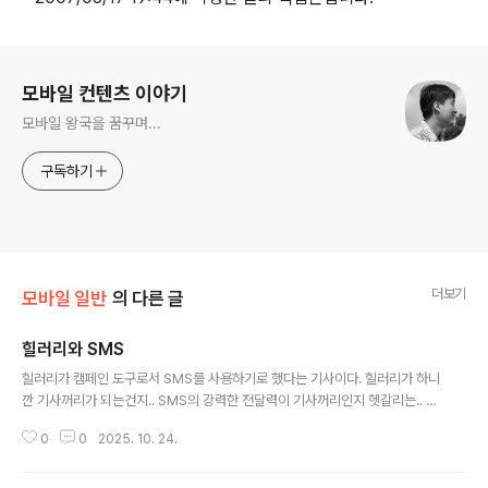
로그 정보
모바일 컨텐츠 이야기
모바일 왕국을 꿈꾸며...
구독하기
더보기
모바일 일반
의 다른 글
힐러리와 SMS
글 내용
힐러리가 캠페인 도구로서 SMS를 사용하기로 했다는 기사이다. 힐러리가 하니
깐 기사꺼리가 되는건지.. SMS의 강력한 전달력이 기사꺼리인지 헷갈리는.. R
eaching voters wherever they are: Clinton taps text messaging *
0
0
2025. 10. 24.
2007/05/17 18:59에 작성한 글의 백업본입니다.