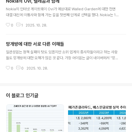
Nokia의 Ovi, 텔레콤과 함께
글 내용
Nokia의 인터넷 게이트웨이 Ovi가 예상대로 Walled Garden에 대한 전면
대결 대신에 이통사와 함께 가는 길을 첫번째 단계로 선택을 했다. Nokia는 10
월 9일에 스페인의 통신사업자 Telefonica와 Ovi포탈 사업을 제휴하기로 했
0
1
2025. 10. 28.
다고 발표 하였다. Nokia와 Telefonica는 양사의 모바일 인터넷 서비스에 쉽
게 접속할 수 있는 단말을 개발, 공급하기로 했으며, 모바일에 최적화된 메뉴, 빌
링, 기술 개발 등에 대하여 포괄적인 제휴를 하였다. 금번 제휴를 통해서 Nokia
망개방에 대한 서로 다른 이해들
는 Telefonica에서 사용되어지는 모바일 멀티미디어 메뉴를 개발하기로 하였
글 내용
고, 이 메뉴를 통해서 Telefonica 가입자는 Ovi를 모두 이용할 수 있게 된다.
일관성없는 정책 실패의 탓도 있겠지만 소위 업계의 종사자들이라고 하는 사람
Nokia가 지리적인 위치에서 유리한 유럽 시..
들도 망개방에 대한 오해가 많은 것 같다. 가장 어이없는 글이 네이버에서 "망개
방"이라는 단어로 검색하면 카페 부분에서 제일 먼저 나오는 글이다. (네이버 카
0
0
2025. 10. 28.
페의 보안 설정 탓으로 직접 URL로는 들어갈 수 없지만 네이버 검색을 타고 가
서는 글을 읽을 수 있다.)풀브라우징과 MVNO, 모바일 검색등을 실무자들이 놓
치기 쉬운 거시적 관점의 망개방 요소라고 하는 글은 뭔가 잘못된 것이다. 동사
업에서 모든 요소가 직간접적인 영향은 있을테지만 이를 거시적인 관점이라고
하는 것은 비약이고 뭔가 잘못알고 있어도 한참을 잘못알고 있는 것이다. 신입
이 블로그 인기글
들은 이러한 잘못된 정보를 읽고 또 이통사나 다른 후배들에게 망개방에 대한
이야기를 하겠지... 업..