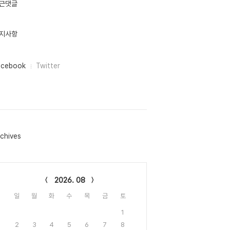
근댓글
지사항
acebook
Twitter
chives
lendar
2026. 08
일
월
화
수
목
금
토
1
2
3
4
5
6
7
8