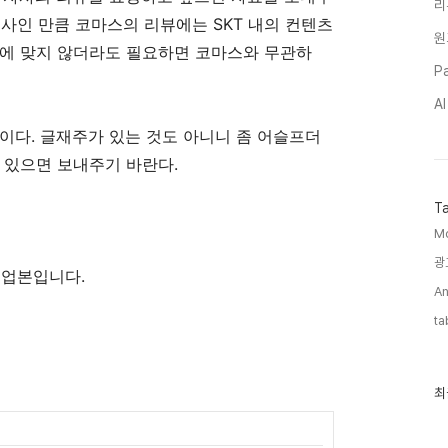
리
행사인 만큼 코마스의 리뷰에는 SKT 내의 컨텐츠
원
건에 맞지 않더라도 필요하면 코마스와 무관하
Pa
A
이다. 글재주가 있는 것도 아니니 좀 어슬프더
 있으면 보내주기 바란다.
T
Mo
광
의 백업본입니다.
An
ta
최
최
근
글
과