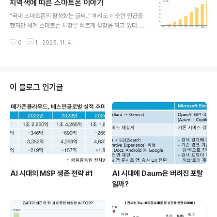
지역색에 따른 스마트폰 이야기
전문가들은 2007년을 모바일 티켓의 실제 시작이라고 보
글 내용
고 있다. 이러한 긍정적인 평가의 이유로는 2007년에 대
"국내 스마트폰의 활성화는 글쎄.." 에서도 비슷한 언급을
형 업체들이 이통사가 제공하는 모바일 티켓이 아닌 고유
했지만 세계 스마트폰 시장은 빠르게 성장을 하고 있다. 지
의 모바일 티켓을 서비스 하기 시작했기 때문이다. 예를 들
난 번과 비슷하지만 시장 조사 기관 iSuppli에서 2008년
수 있는 서비스로는 미국 MLB(Major League Baseba
0
1
2025. 11. 4.
3월에 발표한 세계 스마트폰 판매량 추이 및 전망 자료는
ll), IATA(International Air Travel Associ..
아래와 같다. 그렇다면 이러한 성장세를 유지하고 있는 스
마트폰이 지역색을 띄지 않고 비슷한 양상을 가지고 있을
까? 그렇지가 못하다. 유럽은 노키아의 영향을 받아 심비안
기반의 스마트폰가 독점하다시피 하고 있으며, 일본과 중
이 블로그 인기글
국이 중심이 되는 아시아권에서는 Linux와 Symbian이
주도권 싸움을 하고 있으며, 북미권은 현재 혼전 양상이다.
아래는 GigaOm의 자료를 기준으로 재구성해본 자료이
다. 다른 지역의 OS 점유율 추이는 큰 변동없이 흘러가고
있으나 북미권의 시..
AI 시대의 MSP 생존 전략 #1
AI 시대에 Daum은 버려진 포탈
일까?