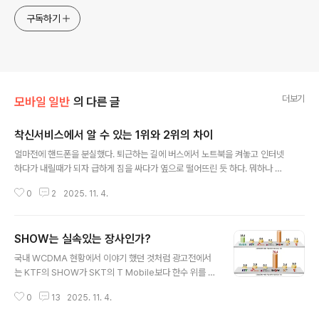
구독하기
더보기
모바일 일반
의 다른 글
착신서비스에서 알 수 있는 1위와 2위의 차이
글 내용
얼마전에 핸드폰을 분실했다. 퇴근하는 길에 버스에서 노트북을 켜놓고 인터넷
하다가 내릴때가 되자 급하게 짐을 싸다가 옆으로 떨어뜨린 듯 하다. 뭐하나 맘
에 드는게 있으면 바로 샀을텐데 하필이면 보조금 규제가 없어지는 시기와 맞물
0
2
2025. 11. 4.
려서 마음에 드는 가격을 찾을 수가 없다. 다행히 가지고 다니는 블랙잭이 있기
때문에 착신을 해 놓았더니 크게 불편함은 없는 중이다. 원래 전화가 자주 오는
스타일도 아니고... SKT의 경우 일단 착신은 음성 통화와 문자 모두 다 지원한
SHOW는 실속있는 장사인가?
다. 문자까지 모두 착신 받는 것을 '착신전환 플러스'라고 한다. 본인이 본인의
글 내용
휴대폰을 소지하고 있을 때는 "* + 71 + + "을 누르면 착신이 설정이 되고, "*
국내 WCDMA 현황에서 이야기 했던 것처럼 광고전에서
+ 73 + "을 누르면 착신 해제가 된다. 만약에 핸드폰을 분실하거나 집에..
는 KTF의 SHOW가 SKT의 T Mobile보다 한수 위를 차
지하고 있으며, 이는 그만큼의 광고, 마케팅비를 지불했다
0
13
2025. 11. 4.
는 것을 의미한다. 소비자 조사를 해 보니 그만큼의 열매는
있는 듯 하다. 아래는 KTF가 Research International