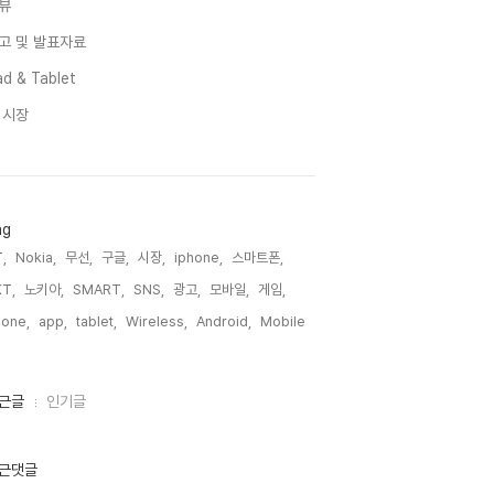
뷰
고 및 발표자료
d & Tablet
I 시장
ag
,
Nokia,
무선,
구글,
시장,
iphone,
스마트폰,
T,
노키아,
SMART,
SNS,
광고,
모바일,
게임,
one,
app,
tablet,
Wireless,
Android,
Mobile,
근글
인기글
근댓글