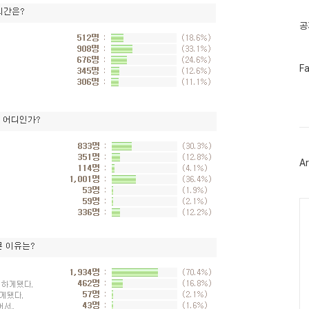
글
공
페
F
이
스
북
트
위
터
플
러
Ar
그
인
Ca