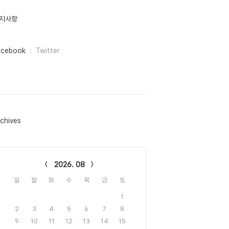
지사항
acebook
Twitter
chives
lendar
2026. 08
일
월
화
수
목
금
토
1
2
3
4
5
6
7
8
9
10
11
12
13
14
15