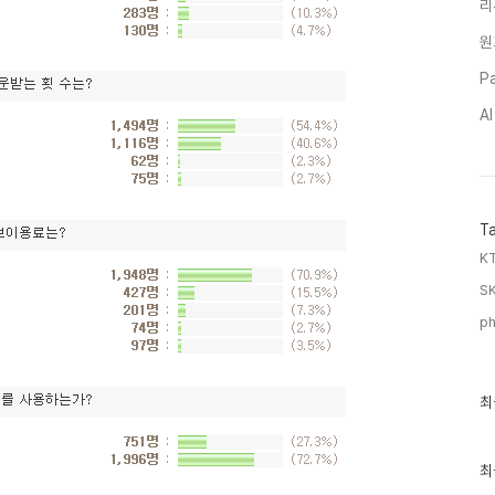
리
원
Pa
A
T
KT
SK
ph
최
최
근
글
과
인
최
기