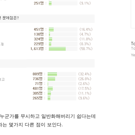
방
To
문
To
자
Ye
수
 누군가를 무시하고 일반화해버리기 쉽다는데
와는 몇가지 다른 점이 보인다.