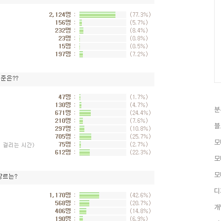
분
블
모
모
모
디
개