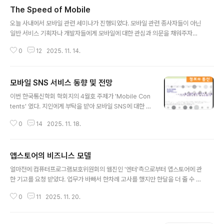
The Speed of Mobile
글 내용
오늘 사내에서 모바일 관련 세미나가 진행되었다. 모바일 관련 종사자들이 아닌
일반 서비스 기획자나 개발자들에게 모바일에 대한 관심과 의문을 채워주자는
취지로 시작되었다. 첫번째 세미나에 첫번째 세션으로 발표를 하게 되었는데,
0
12
2025. 11. 14.
발표 미션은 빠르게 변화하는 모바일 산업에 대한 동향을 정리해 주는 것이다.
제목은 'The Speed of Mobile'로 정했으며 내용보다는 이미지에 중점을 두
어 발표 자료를 구성했다. 혹시나 궁금하신 분을 위해 자료 공개를 한다. 이 블로
모바일 SNS 서비스 동향 및 전망
그에 정기적으로 온 분들께는 약간은 식상한 내용이 될테고, 모바일에 관심은
글 내용
많으나 경험이 부족한 분들께 조그만 도움이 될 듯 하다. 이미지가 주가 되는 자
이번 한국통신학회 학회지의 4월호 주제가 'Mobile Con
료임으로 'Full Screen' Mode로 해서 보기를 바란다. the-speed-of-..
tents' 였다. 지인에게 부탁을 받아 모바일 SNS에 대한 원
고를 작성했고, 오늘 최종 인쇄된 학회지 5부를 받았다. 원
0
14
2025. 11. 18.
고를 위해서 새로운 내용을 정리한 것은 아니었고 이미 블
로그에 포스팅했던 내용을 재정리한 수준이다. 사실은 포
스팅을 할 때 원고를 어느 정도 염두에 둔 상태였다. 처음
앱스토어의 비즈니스 모델
원고 부탁을 받았을 때 많이 망설였다. 석사 논문 쓸 때의
글 내용
악몽이 다시 떠올랐고, 일반 잡지 기고와 학회지는 느낌이
얼마전에 컴퓨터프로그램보호위원회의 웹진인 '엔터'측으로부터 앱스토어에 관
달랐기 때문이다. 원래 한국통신학회 학회지는 기술중심의
한 기고를 요청 받았다. 업무가 바빠서 한차례 고사를 했지만 한달을 더 줄 수 있
논문과 같은 원고들이 많이 기고가 된다. 하지만, 이번호는
다는데 거절하는 것은 예의가 아닌 것 같아 수락을 하였다. 일반적인 모바일 앱
Business Article과 같은 가벼운 글을 통해 모바일 산업
0
11
2025. 11. 20.
스토어에 대한 접근이 아닌 저작권자의 입장에서 알아야 하는 모바일 앱스토어
을 소개하는 것이 목적이라고 하는 말에 동의를 하고 작성
에 대한 내용과 위험요인, 그리고 이를 해결할 수 있는 비즈니스 모델에 대해 풀
을 하였..
어보았다. 실상 앱스토어라고 해서 지적재산권 보호에 대한 특별한 요소가 없으