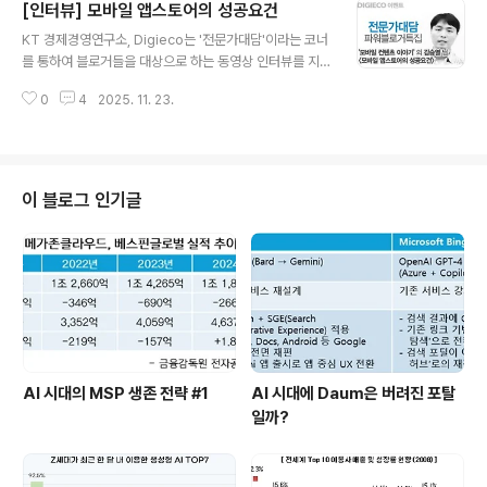
[인터뷰] 모바일 앱스토어의 성공요건
므로 기술적인 내용보다는 광고 모델 위주의 해법에 대해 제언을 해 보았다. 원
글 내용
고 제목은 '앱스토어의 비즈니스 모델'로 붙혀보았다. 아래는 해당 원고의 전문
KT 경제경영연구소, Digieco는 '전문가대담'이라는 코너
이다. ss-1562531from Seungyul Kim 잡지의 성격이 저작권보호를 위한
를 통하여 블로거들을 대상으로 하는 동영상 인터뷰를 지
것이니만큼 기..
속적으로 진행하고 있다. 5월경에 담당자에게 연락이 와서
0
4
2025. 11. 23.
앱스토어에 대한 이야기를 요청하였고, 당시 앱스토어에
대한 관심이 무척 높았던 시기인지라 수락을 하고 말았다.
앱스토어에 대해 할말은 많았지만, 제한된 시간과 혼자서
이야기 하고 시선을 고정해야 하는 동영상 인터뷰에 적응
을 하지 못해 조금은 아쉬운 인터뷰를 하였다. 시간이 꽤 흘
이 블로그 인기글
러, 앱스토어에 대한 몇가지 다른 양상들이 보이는 가운데
어제(7월 17일부터) 해당 사이트에 동영상 인터뷰가 개시
되고 있다.혹시나 mobizen의 얼굴이 무척 궁금하고, 버
벅거리는 모습이 보고싶은 분은 Digieco에 방문하면 된
다. 참고로, 동영상 인터뷰를 보..
AI 시대의 MSP 생존 전략 #1
AI 시대에 Daum은 버려진 포탈
일까?