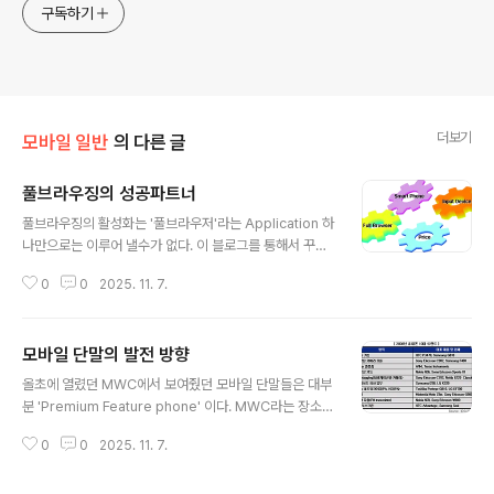
구독하기
더보기
모바일 일반
의 다른 글
풀브라우징의 성공파트너
글 내용
풀브라우징의 활성화는 '풀브라우저'라는 Application 하
나만으로는 이루어 낼수가 없다. 이 블로그를 통해서 꾸준
히 이야기 해온 스마트폰의 활성화, 입력 장치 해결, 그리고
0
0
2025. 11. 7.
합리적인 패킷 정액제가 톱니바퀴처럼 서로 잘 맞물려야
이루어 낼 수가 있다. 최근에 이러한 것을 뒷받침하는 M:M
etrics 자료가 있는데, 해당 자료에서는 미국과 영국의 모
모바일 단말의 발전 방향
바일 웹 사용 트렌드를 비교하였다.두 나라에서 모바일 웹
글 내용
트렌드를 각각 조사해보았더니 미국이 월평균 4시간 38분
올초에 열렸던 MWC에서 보여줬던 모바일 단말들은 대부
으로 영국의 2시간 30분에 비해서 월등하게 많았다. 가장
분 'Premium Feature phone' 이다. MWC라는 장소가
근본적인 원인으로는 스마트폰의 활성화 여부였다. 다른
그러한 성향이 부각될 수 밖에 없는 곳이기도 하지만 이러
요인으로는 정액요금제 가입율을 이야기 하였다. 사용자들
0
0
2025. 11. 7.
한 Feature Phone은 정확한 사용자층을 겨냥 할 수 있
의 10.9%가 패킷 정액 요금제에 가입이 되어 있는 미국에
고, 단말의 가격을 올릴 수있는 정당성을 부여하기도 한다.
비해 영국은 2.3%..