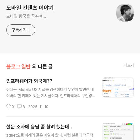
모바일 컨텐츠 이야기
모바일 왕국을 꿈꾸며...
구독하기
더보기
블로그 일반
의 다른 글
인프라웨어가 외국계??
글 내용
아래는 'Mobile UX'자료를 검색하다가 우연히 발견한 네
이버의 한 카페에 있는 게시글이다. 인프라웨어의 구인광
고에서 해당 회사를 외국계 회사로 소개하고 있다. 인프라
0
8
2025. 11. 10.
웨어라는 회사가 주는 이미지가 외국계라는 느낌이 강해서
작성자가 실수를 한 듯 하다. 궁금해서 카페를 조금 둘러봤
더니 취업 준비생들 몇명이서 운영하는 카페인데, 구인에
설문 조사에 응답 좀 할려 했는데..
대한 정보를 공유하면서 '외국계'는 따로 표시를 하고, 한국
글 내용
시장 진출에 실패한 외국계 기업, 괜찮은 외국계기업들 등
zdnet으로 아래와 같은 메일이 왔다. 이런 설문에 적극적
의 다양한 외국계 기업에 대한 정보가 있었다. 취업을 준비