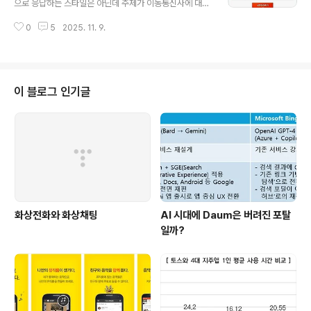
으로 응답하는 스타일은 아닌데 주제가 이동통신사에 대한
하는 입장이나 이직을 생각하는 사람의 입장에서 다양한
조사라서 관심이 갔다. 경품을 보아하니 허접하기 그지 없
정보를 얻어내고, 좀더 안정적인 자리를 찾는 것은 당연하
0
5
2025. 11. 9.
다. 허접한 경품 때문에라도 설문 참여 인원이 많지 않을 것
지만, '외국계'라고 하면 일단 선호하는 풍토를 보는 것 같
같았고 어떠한 질문들로 설문이 이루어져있는지 궁금하여
아 개인적으로(!) 괜시리 씁쓸하다..
'설문참여하기'버튼을 클릭했다.간단한 안내 페이지가 열
린 후에 바로 설문에 들어갔다. 첫번째 질문 항목이 약간 특
이하다고 생각했다.내가 종사하는 분야가 제조사 관련 업
이 블로그 인기글
무다 보니 그쪽을 선택하고 다음을 눌렀더니 바로 아래와
같은 페이지가 떴다.한마디로 관련업계 사람에게는 설문을
안 받는다는 것이다. 생각을 해보니 당연한 것 같다. 일반인
의 의식 수준을 묻는 설문에 관련업계의 의견이 끼어들면
안되는 법이니깐.. 그런데 첫 질문을..
화상전화와 화상채팅
AI 시대에 Daum은 버려진 포탈
일까?