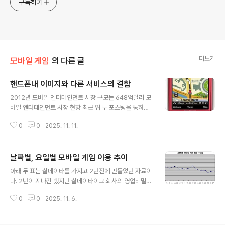
구독하기
더보기
모바일 게임
의 다른 글
핸드폰내 이미지와 다른 서비스의 결합
글 내용
2012년 모바일 엔터테인먼트 시장 규모는 648억달러 모
바일 엔터테인먼트 시장 현황 최근 위 두 포스팅을 통하여
이미지 시장은 정체 내지 축소가 될 것이라는 이야기를 하
0
0
2025. 11. 11.
였다. 이는 화보집과 같은 CP가 제작하여 판매하는 유료
이미지 시장을 언급한 것이다. 이에 반해 사용자가 생성한
이미지(UCC)는 점차로 확대되고, 지도서비스, SNS, Per
날짜별, 요일별 모바일 게임 이용 추이
sonal Content Distribution 등과 접목하여 다른 서비
글 내용
스의 원천 데이터로서의 역할을 담당할 것이다.이러한 서
아래 두 표는 실데이타를 가지고 2년전에 만들었던 자료이
비스의 대표적인 예로는 'Nokia Image Space'가 있다.
다. 2년이 지나긴 했지만 실데이타이고 회사의 영업비밀과
'Nokia Image Space'는 Nokia 6210 Navigator(우
도 관련이 있을 수 있으니 자세한 조건이나 수치의 단위 등
측 이미지)에서 서비스되는 것으로 해당 폰은 Navigation
0
0
2025. 11. 6.
은 언급하지 않겠다. 하지만 표가 보여주는 사용자들의 모
특화 단말이다. 이 서비스를 통..
바일 게임의 이용 트렌드는 아주 명확하다. 무선 정액제를
주로 사용하는 Heavy User나 청소년들은 무선 패킷 사