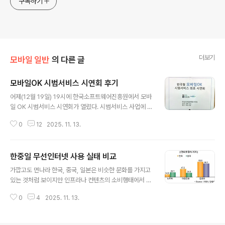
구독하기
더보기
모바일 일반
의 다른 글
모바일OK 시범서비스 시연회 후기
글 내용
어제(12월 19일) 19시에 한국소프트웨어진흥원에서 모바
일 OK 시범서비스 시연회가 열렸다. 시범서비스 사업에 관
련해서는 근무하는 팀의 업무와도 연관이 있지만, 이번에
0
12
2025. 11. 13.
는 1인 블로거로서 참석을 하였다. 시범서비스내의 표준은
새로운 규제를 만들어서 의무화하는 것이 목적이 아니고
다양한 접근법에 대해서 선고민을 하고 경험을 통해서 각
한중일 무선인터넷 사용 실태 비교
플레이어들과 공유를 하는 것다. 결과물 자체가 중요한 것
글 내용
이 아니므로 시연회 내용에 대해서는 구구절절 이야기를
가깝고도 먼나라 한국, 중국, 일본은 비슷한 문화를 가지고
하려는 것은 아니고 발표내용과 조금은 무관한 개인적인
있는 것처럼 보이지만 인프라나 컨텐츠의 소비행태에서 미
느낌을 정리해보고자 한다. 기술을 앞서가는 표준이 의미
묘한 차이를 보이고 있다. 'Global'을 꿈꾸는 사업들이 실
가 있다. 현재 논의되는 표준들은 대부분 '현재'를 기반하고
0
4
2025. 11. 13.
패로 돌아가는 이유는 이러한 차이를 알면서도 크게 신경
있다. 특히, '모바일 OK'관련 사업은 정부의 지원을 받아서
을 못쓰기 때문이다. 이번 포스팅에서는 세나라의 무선 인
하는 것이고, 가시적인 성과물을 내어..
터넷 사용에 대한 실태를 간략하게 비교해보도록 하자. 인