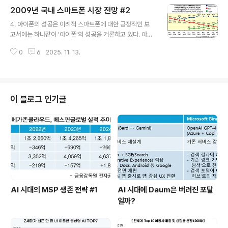
을 요약하여 소개 한다. 특정 보고서를 언급하지 않은 항목
2009년 국내 스마트폰 시장 전망 #2
은 다수의 보고서에서 이야기되는 보편적인 항목이거나 m
글 내용
obizen의 견해이다. 2008년 1. 모바일 OS와 플랫폼 영
4. 아이폰의 성공은 이례적 스마트폰에 대한 긍정적인 보
역에서 경쟁 심화 애플의 성공으로 인해 iPhone Platfor
고서에는 하나같이 '아이폰'의 성공을 거론하고 있다. 아이
m이 주목을 받았고, Google의 Android 플랫폼이 최초
폰의 성공 신화는 이제는 누구도 평가절하할 수 없는 수준
로 시장에 등장, 심비안의 완전 공개 예정 발표 등 경쟁이
0
6
2025. 11. 13.
까지 왔다. 가젯으로서의 완성도 뿐만 아니라, 플랫폼과 A
더욱 심화되었다. 2. 스마트폰의 성장 자신을 단 한차례도
pp Store, iTunes의 결합은 '스마트폰'이 PC를 대체하
'스마..
게 될 매개체로서 인식되곤 한다. 실제로 얼마전에 Chang
eWave에서 발표한 자료에 의하면 RIM은 41%, 애플의
아이폰은 23%, 팜은 9%를 차지했다. 아이폰의 성공과 무
이 블로그 인기글
선 ARPU 기여도에는 이견이 있을 수 없지만 이러한 성공
을 스마트폰 전체 시장으로 '일반화'하는 것에는 조심스럽
게 접근해야 한다. RIM을 통해 일찍부터 스마트폰의 대중
화와 E-mail 서비스 등을 제공받던 북미 모바일 시장도 무
선 ARP..
AI 시대의 MSP 생존 전략 #1
AI 시대에 Daum은 버려진 포탈
일까?