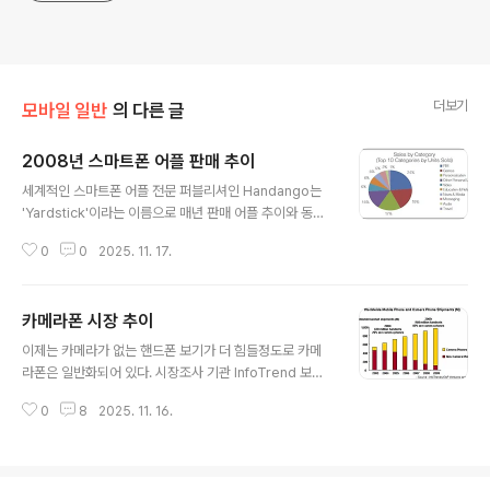
더보기
모바일 일반
의 다른 글
2008년 스마트폰 어플 판매 추이
글 내용
세계적인 스마트폰 어플 전문 퍼블리셔인 Handango는
'Yardstick'이라는 이름으로 매년 판매 어플 추이와 동향
을 발표하고 있다. 지난 2월 12날 2008년 Yardstick을
0
0
2025. 11. 17.
발표했는데, 스마트폰에 대한 관심이 최고조에 이른 근래
에는 어플의 흐름과 플랫폼별 세그먼트를 이해하는데 소중
한 자료가 될 듯 하여 소개하고자 한다. 총 어플 판매 Top
카메라폰 시장 추이
10위 구성은 아래와 같다. HANDANGO'S TOP TEN -
글 내용
2008 Best Sellers List (Across Platforms)1. Spb
이제는 카메라가 없는 핸드폰 보기가 더 힘들정도로 카메
Mobile Shell 2.1.4 (today screen plug-in) - $29.9
라폰은 일반화되어 있다. 시장조사 기관 InfoTrend 보고
52. MobiTV (streaming television) - $9.99/mont
서에 의하면 2004년에는 28% 핸드폰이 카메라를 내장
h3. Ringtone Megap..
0
8
2025. 11. 16.
하였으나 2009년에는 전체 시장의 89%의 핸드폰이 카
메라를 내장하였다. 고화소를 내장한 폰들이 속속 등장하
고 있다. 얼마전까지 고화소라고 하면 백만화소 정도 였으
나 이제는 800만화소 폰카도 등장하고 있다. 르누아르 폰