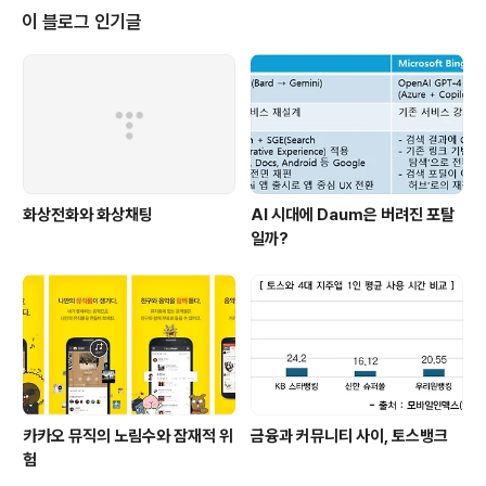
은 독일 슈나이더의 인증을 받은 카메라 렌즈를 탑재하고
이 블로그 인기글
있는 제품으로, 어두운 곳에서도 선명한 사진 촬영이 가능
하도록 하기 위해 제논 플래시, ISO 1600 등을 지원한다.
삼성전자는 M8800 BRESSON으로 카시오는 W63CA
로 800만화소 폰카 시장에 본격적으로 뛰어들었다.이러한
화소 경쟁과 더불어 관심이 가는..
화상전화와 화상채팅
AI 시대에 Daum은 버려진 포탈
일까?
카카오 뮤직의 노림수와 잠재적 위
금융과 커뮤니티 사이, 토스뱅크
험