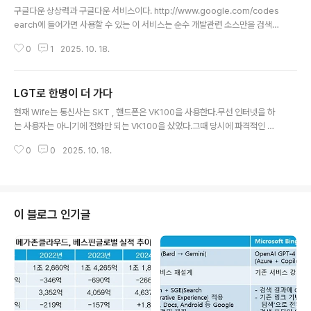
구글다운 상상력과 구글다운 서비스이다. http://www.google.com/codes
earch에 들어가면 사용할 수 있는 이 서비스는 순수 개발관련 소스만을 검색해
주는 소스이다.어지간한 함수와 라이브러리는 거의 다 검색이 된다.역시나 GN
0
1
2025. 10. 18.
U 관련 소스 검색이 많다만 앞으로 일하는데 기본적인(!!) 검색 도구로 사용하면
좋을 듯 하다. 모바일에서의 C는 플랫폼에 따라 CRT등을 제공안하는 경우가
많으니 C기본 함수를 포팅해서 써야 하는 경우에는 자주 사용할 듯 하다.아무리
LGT로 한명이 더 가다
툴이 좋고 정보의 영역이 넓다곤 하지만 진짜로 찾을려고 하는 소스는 찾기 힘
글 내용
든 법이다.원리를 알고서 그 원리를 적용시키려는 Mind가 먼저일 것이다.오늘
현재 Wife는 통신사는 SKT , 핸드폰은 VK100을 사용한다.무선 인터넷을 하
도 하루 종일 하나의 함수 안에서 맴돌다가 시간이 가버렸다.....내 소스의 문제..
는 사용자는 아니기에 전화만 되는 VK100을 샀었다.그때 당시에 파격적인 디
자인과 가격이기 때문에 만족하며 사용을 했었다.VK가 부도가 나고 회사가 휘
0
0
2025. 10. 18.
청거려도 별반 관심이 없었으나, 이게 웬걸..역시 싼게 비찌떡이라고, 얼마전부
터 볼륨이 아예 들리지가 않게 되어서 통화가 불가능해졌다.이어폰으로 그나마
사용을 하는데 불편하다고 계속 하소연을 한다.보조금 지급 대상이 아니라서 옥
션을 계속 보고 있는데 도저히 KTF로는 갈 수가 없겠다.큰맘 먹고 지르지 않은
바에야 근 한달간을 버렸는데도 저가폰을 찾을 수가 없었다.요근래 휴대폰 보조
이 블로그 인기글
금제가 실시되며 LGT가 가장 큰 이득을 봤다는 기사를 보고 휴대폰보조금제 L
G 텔레콤 최대수혜그..