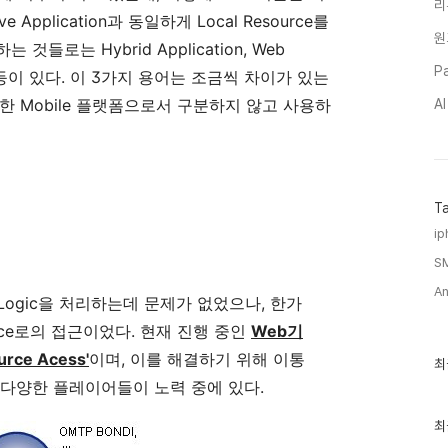
리
e Application과 동일하게 Local Resource를
원
것들로는 Hybrid Application, Web
Pa
atform 등이 있다. 이 3가지 용어는 조금씩 차이가 있는
한 Mobile 플랫폼으로서 구분하지 않고 사용하
A
T
ip
S
An
s Logic을 처리하는데 문제가 없었으나, 한가
urce로의 접근이었다. 현재 진행 중인
Web기
rce Acess'
이며, 이를 해결하기 위해 이통
최
최
근
der등 다양한 플레이어들이 노력 중에 있다.
글
과
인
최
기