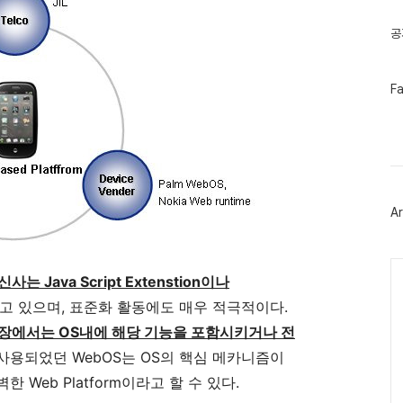
글
공
페
F
이
스
북
트
위
터
플
러
Ar
그
인
Ca
 Java Script Extenstion이나
고 있으며, 표준화 활동에도 매우 적극적이다.
 입장에서는 OS내에 해당 기능을 포함시키거나 전
e에 사용되었던 WebOS는 OS의 핵심 메카니즘이
Web Platform이라고 할 수 있다.