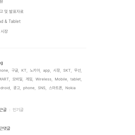
뷰
고 및 발표자료
d & Tablet
I 시장
ag
hone,
구글,
KT,
노키아,
app,
시장,
SKT,
무선,
MART,
모바일,
게임,
Wireless,
Mobile,
tablet,
droid,
광고,
phone,
SNS,
스마트폰,
Nokia,
근글
인기글
근댓글