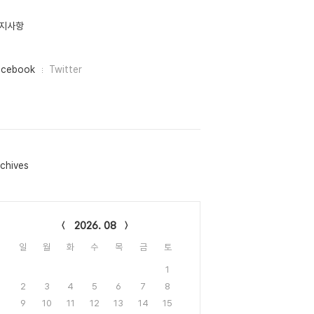
지사항
acebook
Twitter
chives
lendar
2026. 08
일
월
화
수
목
금
토
1
2
3
4
5
6
7
8
9
10
11
12
13
14
15