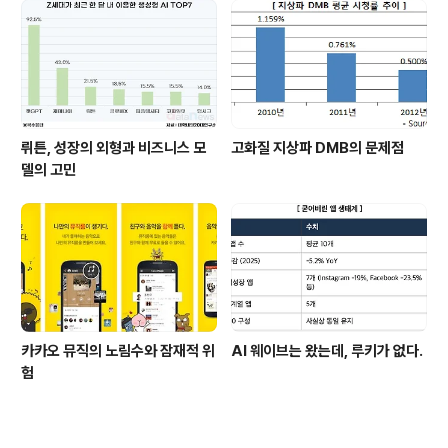
뤼튼, 성장의 외형과 비즈니스 모
고화질 지상파 DMB의 문제점
델의 고민
카카오 뮤직의 노림수와 잠재적 위
AI 웨이브는 왔는데, 루키가 없다.
험