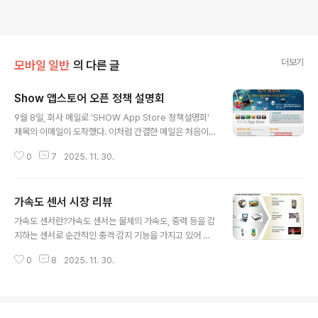
더보기
모바일 일반
의 다른 글
Show 앱스토어 오픈 정책 설명회
글 내용
9월 8일, 회사 메일로 'SHOW App Store 정책설명회'
제목의 이메일이 도착했다. 이처럼 간결한 메일은 처음이
다. 제목외에 본문에 글 하나 없고, 동일한 이미지 파일이 2
0
7
2025. 11. 30.
개가 담겨져 있다. 해당 이미지는 아래와 같다. 희안하다.
차라리 개인 메일로 들어온 것이라면 이해가 가는데, KT와
공식적인 업무채널도 없는데 회사 메일로 이런게 들어온
가속도 센서 시장 리뷰
것이 이상하다. 그리고, 이런 중요한 정책 설명회에 이미지
글 내용
만 보내는 무성의함은 또 뭐란 말인가? 즉시 답변을 보냈
가속도 센서란?가속도 센서는 물체의 가속도, 중력 등을 감
다.(이 과정에서 실수로 전체 답장을 눌렀다. 혹여나 메일을
지하는 센서로 순간적인 충격 감지 기능을 가지고 있어 그
받으신 분들께 죄송함을 전한다.)안녕하세요? mobizen
동안 자동차 에어백 등과 같은 대형 기기에 사용을 되었다.
입니다.아래 초대장이 왔는데, 어떻게 신청을 하는 것인지
0
8
2025. 11. 30.
최근에는 MEMS 기술을 적용하여 소형화, 저전력화 등을
요?이미지만 하나 오고, link 걸려 있는게 없어서 알 수가
구현하여 디지털 카메라의 손떨림 방지 기능, 휴대폰 등과
없네요.S..
같은 모바일 기기에서 대중적으로 사용되기 시작하였다.특
히, iPhone이나 Wii와 같은 모바일 엔터테인먼트 부분에