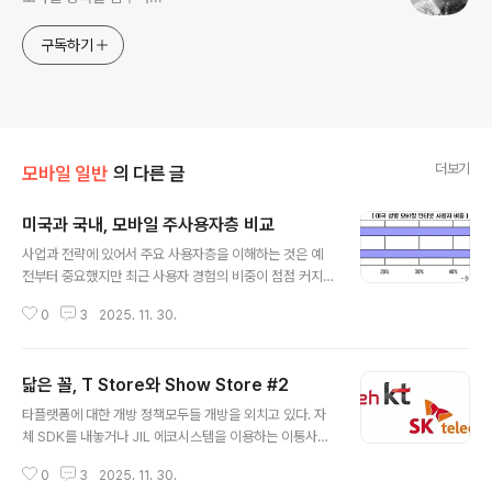
구독하기
더보기
모바일 일반
의 다른 글
미국과 국내, 모바일 주사용자층 비교
글 내용
사업과 전략에 있어서 주요 사용자층을 이해하는 것은 예
전부터 중요했지만 최근 사용자 경험의 비중이 점점 커지
면서 더욱 강조되고 있다. 이러한 주요 사용자층은 너무나
0
3
2025. 11. 30.
당연하게도 시장의 성격과 지역 트렌드를 반영하여 조금씩
차이를 보이고 있다. 이번 포스트에서는 미국과 국내의 주
요 사용자층을 비교해 보도록 하자. 아직까지는 남성 위주
닯은 꼴, T Store와 Show Store #2
의 시장Nielsen의 보고서에 의하면 전체 모바일 인터넷
글 내용
사용자중 남성의 비중이 53%를 차지하여 여성보다 약간
타플랫폼에 대한 개방 정책모두들 개방을 외치고 있다. 자
높은 수치를 보이고 있다. Mobile Web 사이트 사용을 성
체 SDK를 내놓거나 JIL 에코시스템을 이용하는 이통사들
별로 보면 남성은 전년대비 26% 성장한 반면, 여성은 4
조차도 Open 플랫폼으로 제작되어 있는 어플의 등록도
3%나 성장하여 점차로 여성의 이용이 많아지고 있음을 알
0
3
2025. 11. 30.
허가하고 있으며, 타이통사 네트워크를 이용해서 접근하는