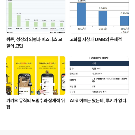
뤼튼, 성장의 외형과 비즈니스 모
고화질 지상파 DMB의 문제점
델의 고민
카카오 뮤직의 노림수와 잠재적 위
AI 웨이브는 왔는데, 루키가 없다.
험