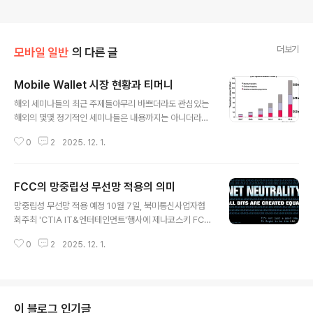
더보기
모바일 일반
의 다른 글
Mobile Wallet 시장 현황과 티머니
글 내용
해외 세미나들의 최근 주제들아무리 바쁘더라도 관심있는
해외의 몇몇 정기적인 세미나들은 내용까지는 아니더라도,
어떠한 주제들이 논의되는지에 대해서 계속해서 주시하고
0
2
2025. 12. 1.
있다. 국내 Web 2.0의 무수한 세미나처럼 세미나 안에서
만 머물수도 있지만, 어느 순간 시장을 지배하는 이슈가 될
수도 있기 때문이다.아직까지도 iPhone 폭풍과 앱스토어
FCC의 망중립성 무선망 적용의 의미
에 머물고 있는 국내 세미나와는 달리 최근 해외 세미나들
글 내용
은 소수 몇개의 키워드보다는 매우 다양해지고 있다. 그만
망중립성 무선망 적용 예정 10월 7일, 북미통신사업자협
큼 모바일이 전방위에 걸쳐서 관심을 받고 있다는 뜻이다.
회주최 'CTIA IT&엔터테인먼트'행사에 제나코스키 FCC
그 중에서도 겹치는 주제들이 있는데, 그 중에 하나가 바로
의장이 참석하여 망중립성을 곧 공식적으로 무선망에 적용
'모바일 지갑(Mobile Wallet)'이다. mobizen은 국내이
0
2
2025. 12. 1.
할 것이며, 주파수를 재배치할 계획이라고 밝혔다. FCC의
던 해외이던 아직까진 모바일 지갑은 시기 상조라고 생각
지금까지의 행보를 통해 충분히 예견되어 왔던 일이지만
하지만, 뭔가 준비를 해..
공식적인 언급을 함으로서 곧 사업 규제에 들어갈 것임을
짐작할 수 있다.무선망중립성에 대해 AT&T, Verizon 등
의 기존이통사들은 지속적으로 반대를 해왔으며, Skype
이 블로그 인기글