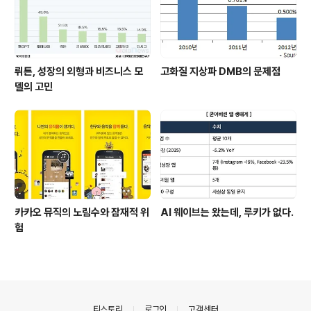
뤼튼, 성장의 외형과 비즈니스 모
고화질 지상파 DMB의 문제점
델의 고민
카카오 뮤직의 노림수와 잠재적 위
AI 웨이브는 왔는데, 루키가 없다.
험
의안내
티스토리
로그인
고객센터