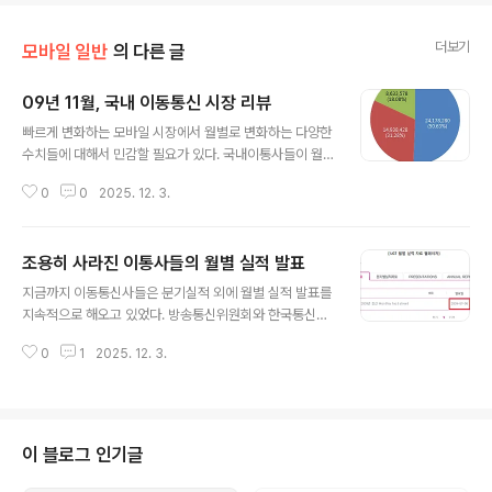
더보기
모바일 일반
의 다른 글
09년 11월, 국내 이동통신 시장 리뷰
글 내용
빠르게 변화하는 모바일 시장에서 월별로 변화하는 다양한
수치들에 대해서 민감할 필요가 있다. 국내이통사들이 월
별실적 발표를 하지 않으므로 ARPU나 무선인터넷 성장
0
0
2025. 12. 3.
수치등은 알 수가 없으나 몇몇 자료를 통해서 09년 11월,
국내 이동통신 시장을 알아보도록 하자.가입자 현황은 익
월 20일이 넘어서야 방통위에서 발표를 하기 때문에 11월
조용히 사라진 이통사들의 월별 실적 발표
수치는 알 수 없고, 10월 수치를 보자면 전체 가입자수는 4
글 내용
7,750,286명이다. 이통사별 시장 점유율은 SKT 50.6
지금까지 이동통신사들은 분기실적 외에 월별 실적 발표를
3%, KT 31.28%, LGT 18.08%으로 큰 변화가 없다.이
지속적으로 해오고 있었다. 방송통신위원회와 한국통신사
통사별 번호이동 추이는 2분기때 정점을 찍었다가 점차 소
업자 연합회 등에서 월별로 가입자 현황을 발표하기는 하
강 상태를 보이고 있다.각 이통사별 번호이동 점유율은 가
0
1
2025. 12. 3.
지만 2개월 전의 자료이기 때문에 하루가 다르게 변화하는
입자 비중에 비해 3사가 큰 차이가 없는 것이 이채롭다. S
무선통신 시장의 흐름을 읽기 위해서는 월별로 발표하는
KT 40.2..
이통사들의 시장 자료가 매우 중요한 근간이 되었다.지난
5월 '월별 실적발표도 안하는 국내 이통사' 에서 한번 언급
했듯이 최근 이동통신사들은 월별 실적 자료 발표를 꺼리
이 블로그 인기글
고 있다. 과연 요즘은 어떨까? 먼저, LGT는 7월 이후부터
실적 발표를 하지 않고 있다.한군데에서 발표를 하지 않으