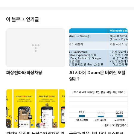
훨씬 민감한 소재이..
다.국내 스마트폰 시작은 이제서야 본격적인 시작을 한다
고 할 수 있지만, 2010년 1월 현재를 보면 1년전과 비교하
면 많은 성장을 하였다. 이통사별로 구분을 해보자면 SKT
이 블로그 인기글
가 42만명 정도로 가장 많고, KT가 36만명 정도의 가입
자를 확보하고 있다. 전체로는 78.7만명에 이른다. 아이폰
덕분인지 전체 M/S 비율을 고려하면 KT의 스마트폰 이용
자가 상대적으로 많은 편이다.현재 국내 스마트폰 단말을
이끌어 가는 모..
화상전화와 화상채팅
AI 시대에 Daum은 버려진 포탈
일까?
카카오 뮤직의 노림수와 잠재적 위
금융과 커뮤니티 사이, 토스뱅크