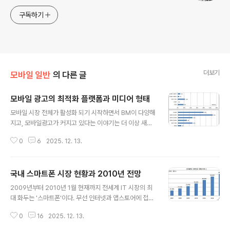
구독하기
더보기
모바일 일반
의 다른 글
모바일 광고의 최적화 플랫폼과 미디어 형태
글 내용
모바일 시장 전체가 활성화 되기 시작하면서 BM이 다양해
지고, 모바일광고가 커지고 있다는 이야기는 더 이상 새로
울게 없는 이야기다. 광고 시장에 대한 각종 보고서가 쏟아
0
6
2025. 12. 13.
지고 있는데, 그 중에 하나가 최근 발표된 모바일 광고 회사
인 Millennial Media에서 내놓은 보고서이다. 해당 보고
서에서는 대형 광고 에이전시 100개를 대상으로 하여 20
국내 스마트폰 시장 현황과 2010년 전망
09년과 2010년의 모바일 광고 집행 예산을 조사하였고,
글 내용
결과는 위와 같다. 전년에 비해 전체 예산을 높게 잡은 경우
2009년부터 2010년 1월 현재까지 전세계 IT 시장의 최
가 많은 것을 알 수 있다.모바일 광고 시장에 대한 근본적인
대 화두는 '스마트폰'이다. 무선 인터넷과 앱스토어에 접속
고민은 소비자들의 거부감이다. 광고에 대한 거부감은 PC
하는 최적의 단말 기기로 시간이 지날수록 무서운 성장세
Web에서도 존재하는 문제이지만 작은 화면에서의 광고
0
16
2025. 12. 13.
를 보여주고 있다. 2010년 전세계 스마트폰 판매량은 28,
영역에 대한 크기와 광고 형태를 결정하는데 상대적으로
550만대이며, 2013년에는 50,770만대에 이를 전망이