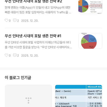
무선 인터넷 시대의 포탈 생존 전략 #2
글 내용
현재 변화는 어플(App)이 만들어 내고 있어App에 대한
빠른 대응이 힘든 포탈 입장에서는 사용자의 Traffic을 하
루빨리 Web으로 옮겨가기를 희망할 수 밖에 없다. Mobil
0
2
2025. 12. 20.
e Web이야 PC Web에서의 다양한 Data를 재배치함으
로서 상대적으로 쉽게 대응할 수 있고, 포탈의 주수익원인
광고에 대한 접근이 용이하기 때문이다. 포탈이 가지고 있
무선 인터넷 시대의 포탈 생존 전략 #1
는 개발자들의 기술 도메인 또한 Web에 최적화되어 있다
글 내용
는 것도 큰 원인이다. Mobile 환경에서 Web과 App간의
무선 인터넷 시대에 포탈 사업자의 미래는?최근들어 어디
묘한 경쟁 구도는 그 누구도 예측하기 힘들다. 하지만, 현재
를 가던 비슷한 질문을 받는다. "무선 인터넷 시대에서도
는 Mobile Web보다는 App이 주도한다는 것은 한번쯤
포탈의 영향력이 계속 되겠느냐"는 것과 "제조사와 이통사,
생각해 볼 필요가 있다. 심지어 Mobile Web에 접속하는
0
2
2025. 12. 20.
포탈 중에 누가 더 우위에 있느냐"라는 것이다. 또는 직설
사용자들도 Mobile App의 사용 행태에 영향을 받는다..
적으로 "네이버의 미래는 어떻게 될 것인가"를 물어보는 이
들도 있다. 사실, 각 사업자들의 미래를 물어보고 대답하는
것 처럼 어리석은 것은 없다.어떠한 환경적인 변화가 오던
지, 각 사업자들의 사업전략에 따라 그 결과는 얼마든지 달
이 블로그 인기글
라질 수 있기 때문이다. 또한, 같은 산업군에 종사하는 사람
으로서 조심스러운 접근을 할 수 밖에 없었다. 그런 이유로
질문을 받을 때마다 명확한 답변을 하지 못했는데, 이번 포
스팅에서는 특정 사업자를 염두에 두는 것이 아닌 일반론
적인 관점에서 그 질문에 대..